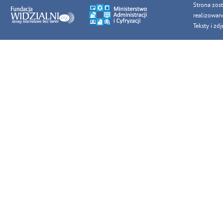
Strona zos
realizowan
Teksty i z