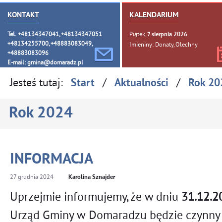
KONTAKT
KALENDARIUM
Tel. +48134347041, +48134347051
Piątek,
7
sierpnia
2026
+48134255700, +48883083049,
Imieniny: Donaty, Olechny
+48883083096
E-mail:
gmina@domaradz.pl
Jesteś tutaj:
/
/
Start
Aktualności
Rok 20
Rok 2024
INFORMACJA
27
grudnia
2024
Karolina Sznajder
Uprzejmie informujemy, że w dniu
31.12.2
Urząd Gminy w Domaradzu będzie czynny