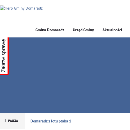
Gmina Domaradz
Urząd Gminy
Aktualności
Załatw sprawę
GMINA DOMARADZ
Domaradz z lotu ptaka 1