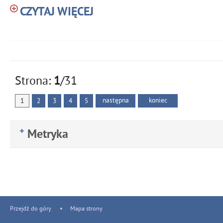
CZYTAJ WIĘCEJ
Strona:
1
/31
następna
koniec
1
2
3
4
5
Metryka
Przejdź do góry
Mapa strony