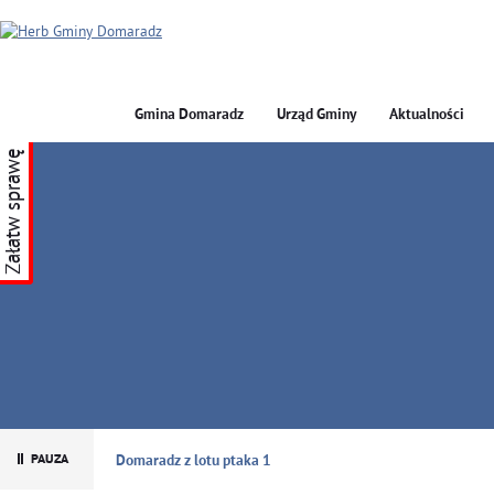
Gmina Domaradz
Urząd Gminy
Aktualności
Załatw sprawę
GMINA DOMARADZ
Domaradz z lotu ptaka 1