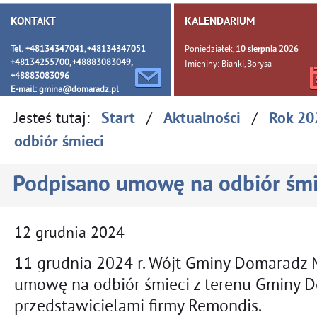
KONTAKT
KALENDARIUM
Tel. +48134347041, +48134347051
Poniedziałek,
10
sierpnia
2026
+48134255700, +48883083049,
Imieniny: Bianki, Borysa
+48883083096
E-mail:
gmina@domaradz.pl
Jesteś tutaj:
/
/
Start
Aktualności
Rok 20
odbiór śmieci
Podpisano umowę na odbiór śmi
12
grudnia
2024
11 grudnia 2024 r. Wójt Gminy Domaradz M
umowę na odbiór śmieci z terenu Gminy D
przedstawicielami firmy Remondis.