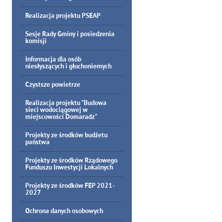
Realizacja projektu PSEAP
Sesje Rady Gminy i posiedzenia
komisji
Informacja dla osób
niesłyszących i głuchoniemych
Czystsze powietrze
Realizacja projektu "Budowa
sieci wodociągowej w
miejscowości Domaradz"
Projekty ze środków budżetu
państwa
Projekty ze środków Rządowego
Funduszu Inwestycji Lokalnych
Projekty ze środków FEP 2021-
2027
Ochrona danych osobowych