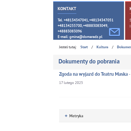
KONTAKT
Tel. +48134347041, +48134347051
+48134255700, +48883083049,
+48883083096
E-mail:
gmina@domaradz.pl
Jesteś tutaj:
/
/
Start
Kultura
Dokumen
Dokumenty do pobrania
Zgoda na wyjazd do Teatru Maska -
17
lutego
2025
Metryka