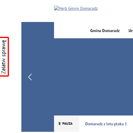
Gmina Domaradz
Ur
Załatw sprawę
GMINA DOMARADZ
Domaradz z lotu ptaka 1