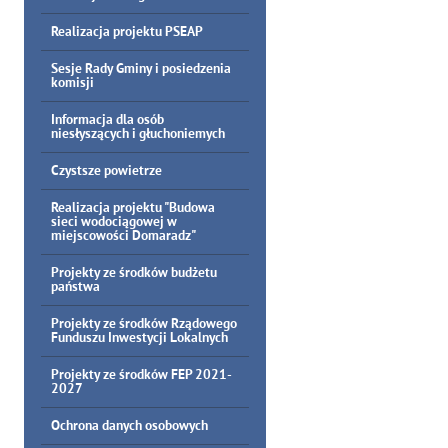
Realizacja projektu PSEAP
Sesje Rady Gminy i posiedzenia
komisji
Informacja dla osób
niesłyszących i głuchoniemych
Czystsze powietrze
Realizacja projektu "Budowa
sieci wodociągowej w
miejscowości Domaradz"
Projekty ze środków budżetu
państwa
Projekty ze środków Rządowego
Funduszu Inwestycji Lokalnych
Projekty ze środków FEP 2021-
2027
Ochrona danych osobowych