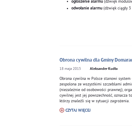
ogłoszenie alarmu
(dźwięk modulow
odwołanie alarmu
(dźwięk ciągły 3
Obrona cywilna dla Gminy Domara
18
maja
2015
Aleksander Kudła
Obrona cywilna w Polsce stanowi system o
zespolona ze wszystkimi szczeblami admi
(niezależnie od osobowości prawnej), org
cywilnej jest jej powszechność, oznacza t
którzy znaleźli się w sytuacji zagrożenia.
CZYTAJ WIĘCEJ