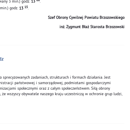
00
any 3 min.) godz.
13
.
15
 min.) godz.
13
.
Szef Obrony Cywilnej Powiatu Brzozowskiego
inż. Zygmunt Błaż Starosta Brzozowski
dz
 sprecyzowanych zadaniach, strukturach i formach działania. Jest
nistracji państwowej i samorządowej, podmiotami gospodarczymi
anizacjami społecznymi oraz z całym społeczeństwem. Siłą obrony
o, że wszyscy obywatele naszego kraju uczestniczą w ochronie grup ludzi,