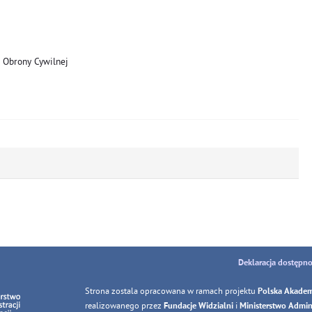
 Obrony Cywilnej
Deklaracja dostępno
Strona zostala opracowana w ramach projektu
Polska Akadem
realizowanego przez
i
Fundacje Widzialni
Ministerstwo Adminis