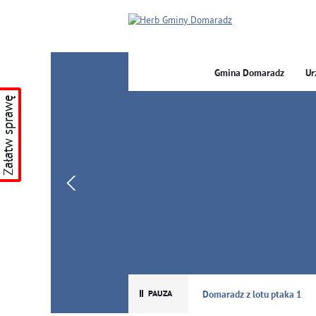
Gmina Domaradz
Ur
Załatw sprawę
GMINA DOMARADZ
Domaradz z lotu ptaka 1