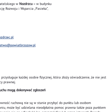
watelskiego w
Nozdrzcu –
w budynku
ę Rozwoju i Wsparcia „Pasieka”,
zdrzec.pl
ostwo@powiatbrzozow.pl
rzysługuje każdej osobie fizycznej, która złoży oświadczenie, że nie jest
cy prawnej.
łuchu mogą dokonywać zgłoszeń
awność ruchową nie są w stanie przybyć do punktu lub osobom
niu, może być udzielana nieodpłatna pomoc prawna także poza punktem