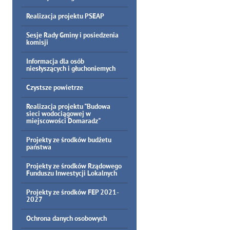
Realizacja projektu PSEAP
Sesje Rady Gminy i posiedzenia
komisji
Informacja dla osób
niesłyszących i głuchoniemych
Czystsze powietrze
Realizacja projektu "Budowa
sieci wodociągowej w
miejscowości Domaradz"
Projekty ze środków budżetu
państwa
Projekty ze środków Rządowego
Funduszu Inwestycji Lokalnych
Projekty ze środków FEP 2021-
2027
Ochrona danych osobowych