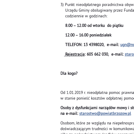
3) Punkt nieodpłatnego poradnictwa oby
Urzędu Gminy obsługiwany przez Fundacj
codziennie w godzinach:
8.00 – 12.00 od wtorku do piątku
12.00 – 16.00 poniedziałek
TELEFON: 13 4398020, e-mail:
ugn@no
Rejestracja
: 605 662 030, e-mail:
star
Dla kogo?
Od 1.01.2019 r. nieodpłatna pomoc prawna p
w stanie ponieść kosztów odpłatnej pomo
Osoby z dysfunkcjami narządów mowy i s
na e-mail:
starostwo@powiatbrzozow.pl
Osobom, które ze względu na niepełnospr
doświadczającym trudności w komunikowa