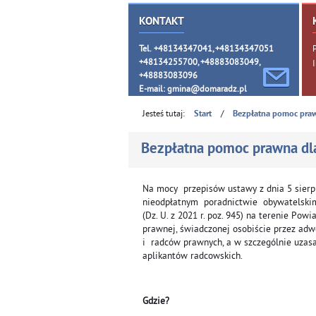
KONTAKT
Tel. +48134347041, +48134347051
+48134255700, +48883083049,
+48883083096
E-mail:
gmina@domaradz.pl
Jesteś tutaj:
/
Start
Bezpłatna pomoc pra
Bezpłatna pomoc prawna dl
Na mocy przepisów ustawy z dnia 5 sierpn
nieodpłatnym poradnictwie obywatelski
(Dz. U. z 2021 r. poz. 945) na terenie Po
prawnej, świadczonej osobiście przez ad
i radców prawnych, a w szczególnie uzasa
aplikantów radcowskich.
Gdzie?