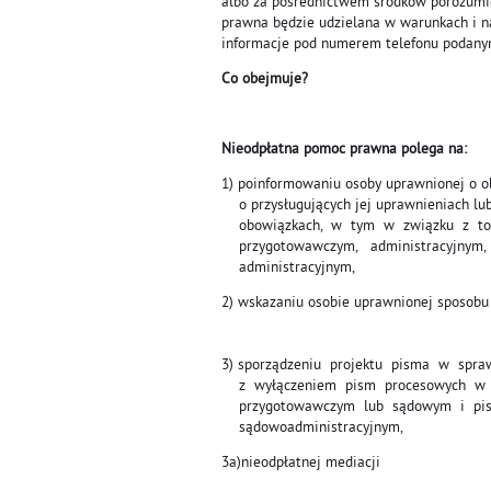
albo za pośrednictwem środków porozumiewa
prawna będzie udzielana w warunkach i n
informacje pod numerem telefonu podany
Co obejmuje?
Nieodpłatna pomoc prawna polega na:
1) poinformowaniu osoby uprawnionej o 
o przysługujących jej uprawnieniach lub
obowiązkach, w tym w związku z to
przygotowawczym, administracyjnym
administracyjnym,
2) wskazaniu osobie uprawnionej sposobu
3) sporządzeniu projektu pisma w spra
z wyłączeniem pism procesowych w t
przygotowawczym lub sądowym i pis
sądowoadministracyjnym,
3a)nieodpłatnej mediacji