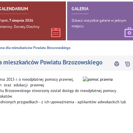
KALENDARIUM
GALERIA
Piątek,
Zobacz wszystkie galerie w jednym
7
sierpnia
2026
miejscu.
Imieniny: Donaty, Olechny
wna dla mieszkańców Powiatu Brzozowskiego
a mieszkańców Powiatu Brzozowskiego
ia 2015 r. o nieodpłatnej pomocy prawnej,
m oraz edukacji prawnej
wiatu Brzozowskiego stworzony został dostęp do nieodpłatnej pomocy
wokatów
dnionych przypadkach - z ich upoważnienia - aplikantów adwokackich lub