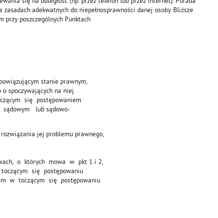
nia się na odległość (np. przez telefon lub przez internet). Porada
a zasadach adekwatnych do niepełnosprawności danej osoby. Bliższe
m przy poszczególnych Punktach
obowiązującym stanie prawnym,
 o spoczywających na niej
czącym się postępowaniem
, sądowym lub sądowo-
 rozwiązania jej problemu prawnego,
wach, o których mowa w pkt 1 i 2,
oczącym się postępowaniu
m w toczącym się postępowaniu