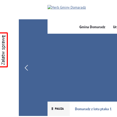
Gmina Domaradz
Ur
Załatw sprawę
GMINA DOMARADZ
Domaradz z lotu ptaka 1