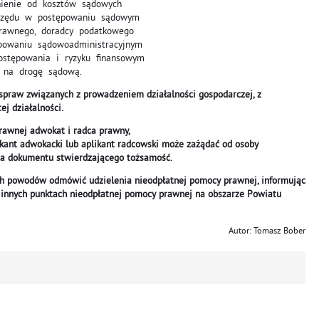
nienie od kosztów sądowych
rzędu w postępowaniu sądowym
awnego, doradcy podatkowego
owaniu sądowoadministracyjnym
tępowania i ryzyku finansowym
na drogę sądową.
praw związanych z prowadzeniem działalności gospodarczej, z
j działalności.
rawnej adwokat i radca prawny,
likant adwokacki lub aplikant radcowski może zażądać od osoby
ia dokumentu stwierdzającego tożsamość.
h powodów odmówić udzielenia nieodpłatnej pomocy prawnej, informując
innych punktach nieodpłatnej pomocy prawnej na obszarze Powiatu
Autor: Tomasz Bober