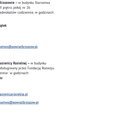
Brzozowie –
w budynku Starostwa
 piętro, pokój nr 26
adwokatów codziennie, w godzinach:
, piątek
ostwo@powiatbrzozow.pl
Jasienicy Rosielnej –
w budynku
bsługiwany przez Fundację Rozwoju
ennie w godzinach:
ku
sienicarosielna.pl
rostwo@powiatbrzozow.pl