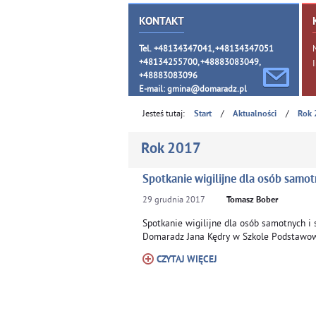
KONTAKT
Tel. +48134347041, +48134347051
+48134255700, +48883083049,
+48883083096
E-mail:
gmina@domaradz.pl
Jesteś tutaj:
/
/
Start
Aktualności
Rok 
Rok 2017
Spotkanie wigilijne dla osób samot
29
grudnia
2017
Tomasz Bober
Spotkanie wigilijne dla osób samotnych i 
Domaradz Jana Kędry w Szkole Podstawow
CZYTAJ WIĘCEJ