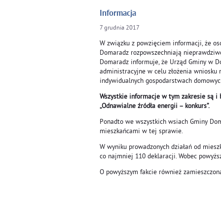
Informacja
7
grudnia
2017
W związku z powzięciem informacji, że os
Domaradz rozpowszechniają nieprawdziw
Domaradz informuje, że Urząd Gminy w Do
administracyjne w celu złożenia wniosku 
indywidualnych gospodarstwach domowyc
Wszystkie informacje w tym zakresie są i
„Odnawialne źródła energii – konkurs”.
Ponadto we wszystkich wsiach Gminy Domar
mieszkańcami w tej sprawie.
W wyniku prowadzonych działań od mieszk
co najmniej 110 deklaracji. Wobec powyżs
O powyższym fakcie również zamieszczona 
Wójt
Jan