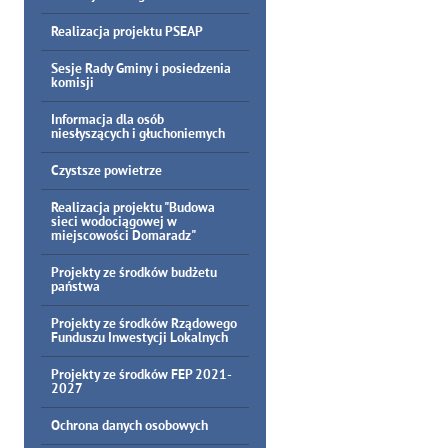
Realizacja projektu PSEAP
Sesje Rady Gminy i posiedzenia
komisji
Informacja dla osób
niesłyszących i głuchoniemych
Czystsze powietrze
Realizacja projektu "Budowa
sieci wodociągowej w
miejscowości Domaradz"
Projekty ze środków budżetu
państwa
Projekty ze środków Rządowego
Funduszu Inwestycji Lokalnych
Projekty ze środków FEP 2021-
2027
Ochrona danych osobowych