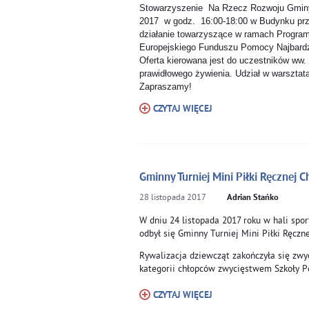
Stowarzyszenie Na Rzecz Rozwoju Gminy 
2017 w godz. 16:00-18:00 w Budynku przy 
działanie towarzyszące w ramach Progra
Europejskiego Funduszu Pomocy Najbardz
Oferta kierowana jest do uczestników ww
prawidłowego żywienia. Udział w warsztata
Zapraszamy!
CZYTAJ WIĘCEJ
Gminny Turniej Mini Piłki Ręcznej 
28
listopada
2017
Adrian Stańko
W dniu 24 listopada 2017 roku w hali sp
odbył się Gminny Turniej Mini Piłki Ręczn
Rywalizacja dziewcząt zakończyła się zw
kategorii chłopców zwycięstwem Szkoły 
CZYTAJ WIĘCEJ