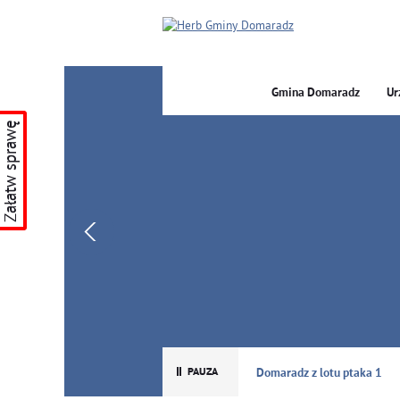
Gmina Domaradz
Ur
Załatw sprawę
GMINA DOMARADZ
Domaradz z lotu ptaka 1