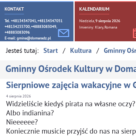
KONTAKT
KALENDARIUM
Tel. +48134347041, +48134347051
Niedziela,
9
sierpnia
2026
+48134255700, +48883083049,
Imieniny: Klary, Romana
+48883083096
E-mail:
gmina@domaradz.pl
Jesteś tutaj:
/
/
Start
Kultura
Gminny Oś
Gminny Ośrodek Kultury w Dom
Sierpniowe zajęcia wakacyjne w
4
sierpnia
2026
Widzieliście kiedyś pirata na własne oczy
Albo indianina?
Nieeeeee?
Koniecznie musicie przyjść do nas na sier