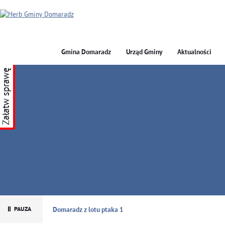
Gmina Domaradz
Urząd Gminy
Aktualności
Załatw sprawę
GMINA DOMARADZ
Domaradz z lotu ptaka 1