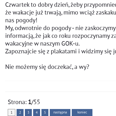
Czwartek to dobry dzień, żeby przypomnie
że wakacje już trwają, mimo wciąż zaskaku
nas pogody!
My, odwrotnie do pogody - nie zaskoczym
informacją, że jak co roku rozpoczynamy z
wakacyjne w naszym GOK-u.
Zapoznajcie się z plakatami i widzimy się 
Nie możemy się doczekać, a wy?
Strona:
1
/55
następna
koniec
1
2
3
4
5