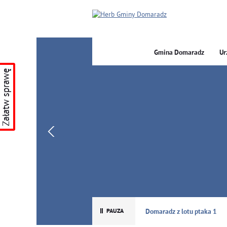
Gmina Domaradz
Ur
Załatw sprawę
GMINA DOMARADZ
Domaradz z lotu ptaka 1