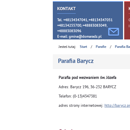
KONTAKT
Tel. +48134347041, +48134347051
+48134255700, +48883083049,
+48883083096
E-mail:
gmina@domaradz.pl
Jesteś tutaj:
/
/
Start
Parafie
Parafia B
Parafia Barycz
Parafia pod wezwaniem św. Józefa
Adres: Barycz 196, 36-232 BARYCZ
Telefon: (0-13)4347381
adres strony internetowej:
http://barycz.p