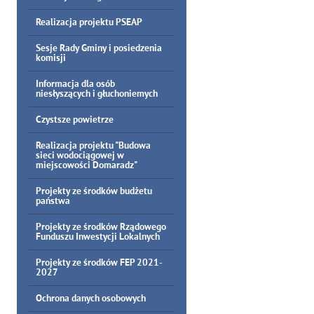
Realizacja projektu PSEAP
Sesje Rady Gminy i posiedzenia
komisji
Informacja dla osób
niesłyszących i głuchoniemych
Czystsze powietrze
Realizacja projektu "Budowa
sieci wodociągowej w
miejscowości Domaradz"
Projekty ze środków budżetu
państwa
Projekty ze środków Rządowego
Funduszu Inwestycji Lokalnych
Projekty ze środków FEP 2021-
2027
Ochrona danych osobowych