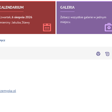
KALENDARIUM
GALERIA
Czwartek,
Zobacz wszystkie galerie w jednym
6
sierpnia
2026
miejscu.
Imieniny: Jakuba, Sławy
arycz
rzemyska.pl