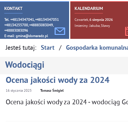
KONTAKT
KALENDARIUM
Tel. +48134347041, +48134347051
Czwartek,
6
sierpnia
2026
+48134255700, +48883083049,
Imieniny: Jakuba, Sławy
+48883083096
E-mail:
gmina@domaradz.pl
Jesteś tutaj:
/
Start
Gospodarka komunaln
Wodociągi
Ocena jakości wody za 2024
16
stycznia
2025
Tomasz Śmigiel
Ocena jakości wody za 2024 - wodociąg 