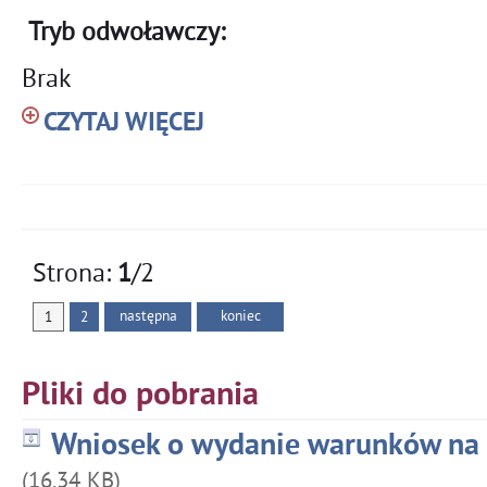
Tryb odwoławczy:
Brak
CZYTAJ WIĘCEJ
Strona:
1
/2
następna
koniec
1
2
Pliki do pobrania
Wniosek o wydanie warunków na 
(16.34 KB)