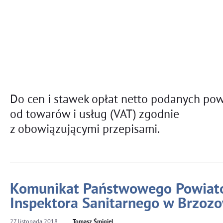
1
Grupa 1
Stawka opłaty
abonamentowej
2,50
2,50
(zł/m-c)
Do cen i stawek opłat netto podanych pow
od towarów i usług (VAT) zgodnie
z obowiązującymi przepisami.
Komunikat Państwowego Powia
Inspektora Sanitarnego w Brzoz
27
listopada
2018
Tomasz Śmigiel