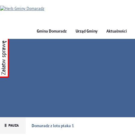
Gmina Domaradz
Urząd Gminy
Aktualności
Załatw sprawę
GMINA DOMARADZ
Domaradz z lotu ptaka 1