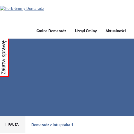
Gmina Domaradz
Urząd Gminy
Aktualności
Załatw sprawę
GMINA DOMARADZ
Domaradz z lotu ptaka 1