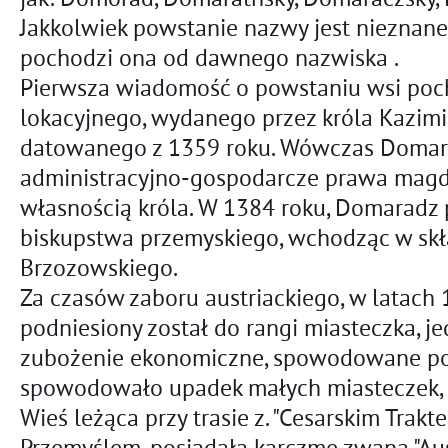
Jakkolwiek powstanie nazwy jest nieznane,
pochodzi ona od dawnego nazwiska .
Pierwsza wiadomość o powstaniu wsi poch
lokacyjnego, wydanego przez króla Kazimi
datowanego z 1359 roku. Wówczas Domar
administracyjno-gospodarcze prawa magde
własnością króla. W 1384 roku, Domaradz 
biskupstwa przemyskiego, wchodząc w skł
Brzozowskiego.
Za czasów zaboru austriackiego, w latac
podniesiony został do rangi miasteczka, j
zubożenie ekonomiczne, spowodowane pol
spowodowało upadek małych miasteczek, 
Wieś leżąca przy trasie z. "Cesarskim Trakt
Przemyślem, posiadała karczmę zwaną "Auste