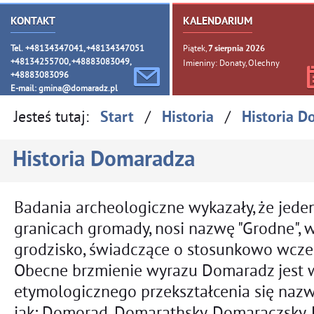
KONTAKT
KALENDARIUM
Tel. +48134347041, +48134347051
Piątek,
7
sierpnia
2026
+48134255700, +48883083049,
Imieniny: Donaty, Olechny
+48883083096
E-mail:
gmina@domaradz.pl
Jesteś tutaj:
/
/
Start
Historia
Historia 
Historia Domaradza
Badania archeologiczne wykazały, że jede
granicach gromady, nosi nazwę "Grodne", 
grodzisko, świadczące o stosunkowo wcz
Obecne brzmienie wyrazu Domaradz jest 
etymologicznego przekształcenia się naz
jak: Domorad, Domarathsky, Domaraczsky, 