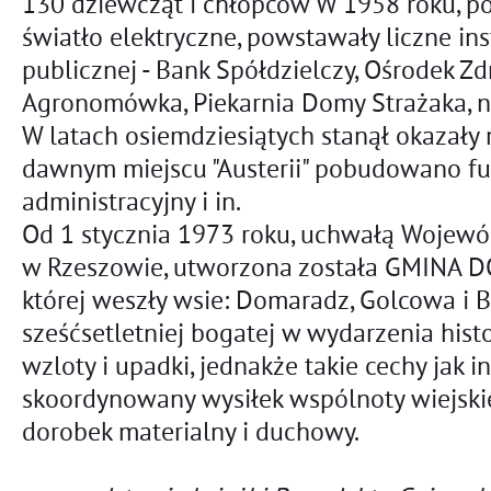
130 dziewcząt i chłopców W 1958 roku, po
światło elektryczne, powstawały liczne in
publicznej - Bank Spółdzielczy, Ośrodek Zd
Agronomówka, Piekarnia Domy Strażaka, 
W latach osiemdziesiątych stanął okazały
dawnym miejscu "Austerii" pobudowano f
administracyjny i in.
Od 1 stycznia 1973 roku, uchwałą Wojewó
w Rzeszowie, utworzona została GMINA 
której weszły wsie: Domaradz, Golcowa i 
sześćsetletniej bogatej w wydarzenia hist
wzloty i upadki, jednakże takie cechy jak in
skoordynowany wysiłek wspólnoty wiejskiej
dorobek materialny i duchowy.