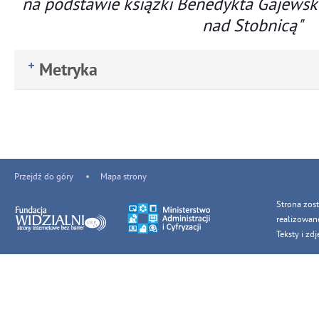
na podstawie książki Benedykta Gajews
nad Stobnicą"
Metryka
Przejdź do góry
Mapa strony
Strona zos
realizowan
Teksty i z