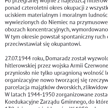
Po przegranej wojnie z najeźdźcą hitlerow
ponad czteroletni okres okupacji z wszyst
uciskiem materialnym i moralnym ludności
wywiezionych do Niemiec na przymusowe r
obozach koncentracyjnych, wymordowano 
W tym okresie powstał spontaniczny ruch o
przeciwstawiał się okupantowi.
27.07.1944 roku, Domaradz został wyzwol
hitlerowskiej przez wojska Armii Czerwon
przyniosło nie tylko upragnioną wolność 
organizacyjne nowo tworzącej się rzeczywi
parcelacja majątków dworskich, zlikwidow
W latach 1944-1950 zorganizowane zost
Koedukacyjne Zarządu Gminnego, do które