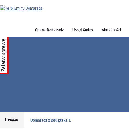
Gmina Domaradz
Urząd Gminy
Aktualności
Załatw sprawę
GMINA DOMARADZ
Domaradz z lotu ptaka 1