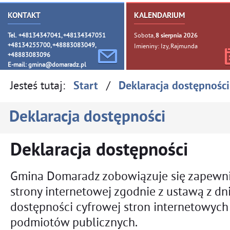
KONTAKT
KALENDARIUM
Tel. +48134347041, +48134347051
Sobota,
8
sierpnia
2026
+48134255700, +48883083049,
Imieniny: Izy, Rajmunda
+48883083096
E-mail:
gmina@domaradz.pl
Jesteś tutaj:
/
Start
Deklaracja dostępności
Deklaracja dostępności
Deklaracja dostępności
Gmina Domaradz
zobowiązuje się zapewni
strony internetowej
zgodnie z ustawą z dni
dostępności cyfrowej stron internetowych 
podmiotów publicznych.