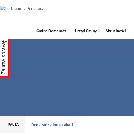
Gmina Domaradz
Urząd Gminy
Aktualności
Załatw sprawę
GMINA DOMARADZ
Domaradz z lotu ptaka 1