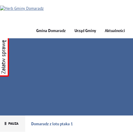
Gmina Domaradz
Urząd Gminy
Aktualności
Załatw sprawę
GMINA DOMARADZ
Domaradz z lotu ptaka 1