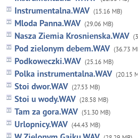
Instrumentalna.WAV
(15.16 MB)
Mloda Panna.WAV
(29.06 MB)
Nasza Ziemia Krosnienska.WAV
(
Pod zielonym debem.WAV
(36.73 M
Podkoweczki.WAV
(25.16 MB)
Polka instrumentalna.WAV
(20.15 
Stoi dwor.WAV
(27.53 MB)
Stoi u wody.WAV
(28.58 MB)
Tam za gora.WAV
(51.30 MB)
Urlopnicy.WAV
(44.43 MB)
W Zielonym Gaiku.WAV
(28.29 MB)