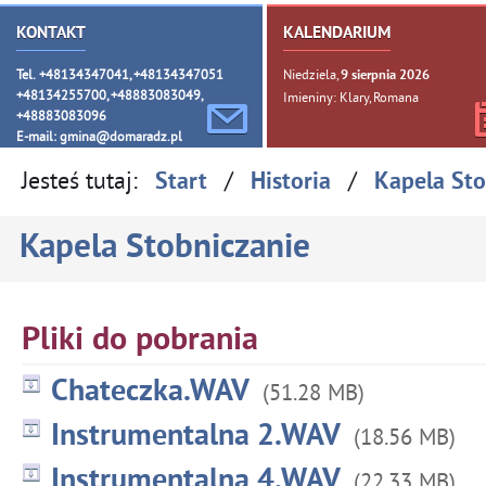
KONTAKT
KALENDARIUM
Tel. +48134347041, +48134347051
Niedziela,
9
sierpnia
2026
+48134255700, +48883083049,
Imieniny: Klary, Romana
+48883083096
E-mail:
gmina@domaradz.pl
Jesteś tutaj:
/
/
Start
Historia
Kapela Sto
Kapela Stobniczanie
Pliki do pobrania
Chateczka.WAV
(51.28 MB)
Instrumentalna 2.WAV
(18.56 MB)
Instrumentalna 4.WAV
(22.33 MB)