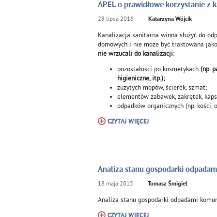
APEL o prawidłowe korzystanie z ka
29
lipca
2016
Katarzyna Wójcik
Kanalizacja sanitarna winna służyć do o
domowych i nie może być traktowana jako
nie wrzucali do kanalizacji
:
pozostałości po kosmetykach
(np. 
higieniczne, itp.);
zużytych mopów, ścierek, szmat;
elementów zabawek, zakrętek, kapsl
odpadków organicznych (np. kości, o
CZYTAJ WIĘCEJ
Analiza stanu gospodarki odpadam
18
maja
2015
Tomasz Śmigiel
Analiza stanu gospodarki odpadami komun
CZYTAJ WIĘCEJ