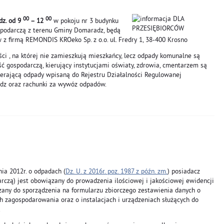
00
00
dz. od 9
– 12
w pokoju nr 3 budynku
spodarczą z terenu Gminy Domaradz, będą
 firmą REMONDIS KROeko Sp. z o.o. ul. Fredry 1, 38-400 Krosno
ci , na której nie zamieszkują mieszkańcy, lecz odpady komunalne są
ć gospodarczą, kierujący instytucjami oświaty, zdrowia, cmentarzem są
erającą odpady wpisaną do Rejestru Działalności Regulowanej
z oraz rachunki za wywóz odpadów.
ia 2012r. o odpadach (
Dz. U. z 2016r. poz. 1987 z późn. zm.
) posiadacz
czą) jest obowiązany do prowadzenia ilościowej i jakościowej ewidencji
any do sporządzenia na formularzu zbiorczego zestawienia danych o
ch zagospodarowania oraz o instalacjach i urządzeniach służących do
.