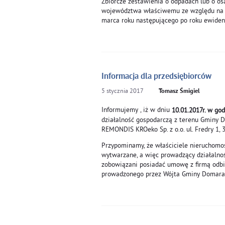
Zbiorcze zestawienia o odpadach lub o o
województwa właściwemu ze względu na m
marca roku następującego po roku ewide
Informacja dla przedsiębiorców
5
stycznia
2017
Tomasz Śmigiel
Informujemy , iż w dniu
10.01.2017r. w god
działalność gospodarczą z terenu Gminy 
REMONDIS KROeko Sp. z o.o. ul. Fredry 1, 
Przypominamy, że właściciele nieruchomoś
wytwarzane, a więc prowadzący działalnoś
zobowiązani posiadać umowę z firmą odbi
prowadzonego przez Wójta Gminy Domarad