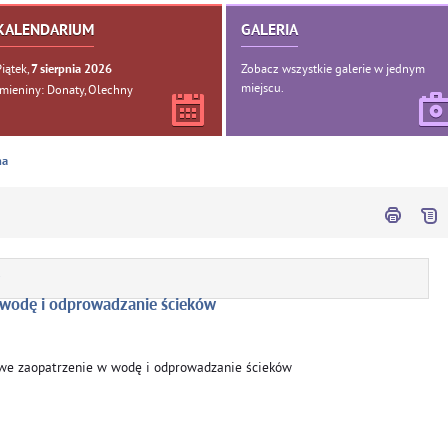
KALENDARIUM
GALERIA
Piątek,
Zobacz wszystkie galerie w jednym
7
sierpnia
2026
miejscu.
Imieniny: Donaty, Olechny
na
 wodę i odprowadzanie ścieków
rowe zaopatrzenie w wodę i odprowadzanie ścieków