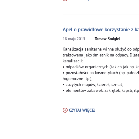
Apel o prawidłowe korzystanie z kan
18
maja
2015
Tomasz Śmigiel
Kanalizacja sanitarna winna służyć do o
traktowana jako śmietnik na odpady. Dlat
kanalizacji:
• odpadków organicznych (takich jak np. koś
• pozostałości po kosmetykach (np. pałeczk
higieniczne itp.),
• zużytych mopów, ścierek, szmat,
• elementów zabawek, zakrętek, kapsli, itp
CZYTAJ WIĘCEJ