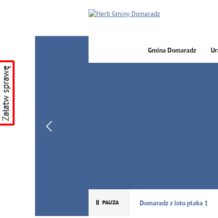
Gmina Domaradz
Ur
Załatw sprawę
GMINA DOMARADZ
Domaradz z lotu ptaka 1