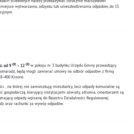
sadach ściekowych należy przekazywać corocznie marszałkowi
iejsce wytwarzania, odzysku lub unieszkodliwiania odpadów, do 15
ncyjnym.
00
00
z. od 9
– 12
w pokoju nr 3 budynku Urzędu Gminy prowadzący
Domaradz, będą mogli zawierać umowy na odbiór odpadów z firmą
38-400 Krosno
ci , na której nie zamieszkują mieszkańcy, lecz odpady komunalne są
ć gospodarczą, kierujący instytucjami oświaty, zdrowia, cmentarzem są
erającą odpady wpisaną do Rejestru Działalności Regulowanej
z oraz rachunki za wywóz odpadów.