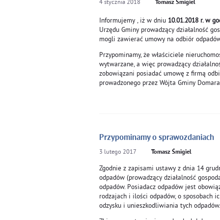
4
stycznia
2018
Tomasz Śmigiel
Informujemy , iż w dniu
10.01.2018 r. w go
Urzędu Gminy prowadzący działalność go
mogli zawierać umowy na odbiór odpadów z
Przypominamy, że właściciele nieruchomoś
wytwarzane, a więc prowadzący działalnoś
zobowiązani posiadać umowę z firmą odbi
prowadzonego przez Wójta Gminy Domarad
Przypominamy o sprawozdaniach
3
lutego
2017
Tomasz Śmigiel
Zgodnie z zapisami ustawy z dnia 14 grudn
odpadów (prowadzący działalność gospodar
odpadów. Posiadacz odpadów jest obowiąz
rodzajach i ilości odpadów, o sposobach i
odzysku i unieszkodliwiania tych odpadów