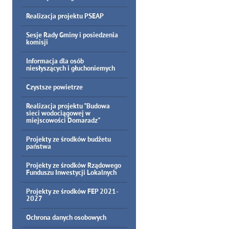
Realizacja projektu PSEAP
Sesje Rady Gminy i posiedzenia
komisji
Informacja dla osób
niesłyszących i głuchoniemych
Czystsze powietrze
Realizacja projektu "Budowa
sieci wodociągowej w
miejscowości Domaradz"
Projekty ze środków budżetu
państwa
Projekty ze środków Rządowego
Funduszu Inwestycji Lokalnych
Projekty ze środków FEP 2021-
2027
Ochrona danych osobowych