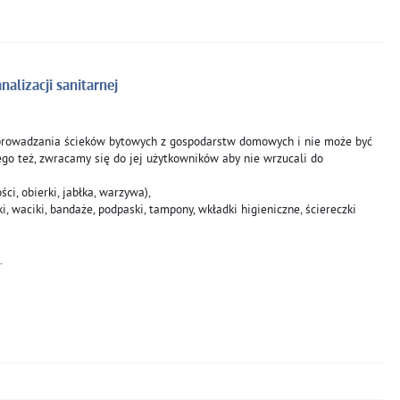
alizacji sanitarnej
dprowadzania ścieków bytowych z gospodarstw domowych i nie może być
ego też, zwracamy się do jej użytkowników aby nie wrzucali do
ci, obierki, jabłka, warzywa),
i, waciki, bandaże, podpaski, tampony, wkładki higieniczne, ściereczki
.