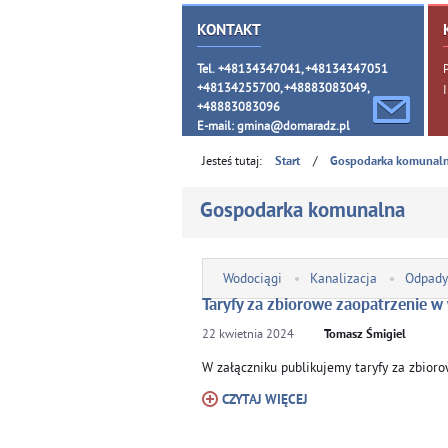
KONTAKT
Tel. +48134347041, +48134347051
+48134255700, +48883083049,
+48883083096
E-mail:
gmina@domaradz.pl
Jesteś tutaj:
/
Start
Gospodarka komunal
Gospodarka komunalna
Wodociągi
Kanalizacja
Odpady
Taryfy za zbiorowe zaopatrzenie w
22
kwietnia
2024
Tomasz Śmigiel
W załączniku publikujemy taryfy za zbio
CZYTAJ WIĘCEJ