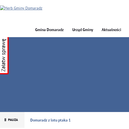
Gmina Domaradz
Urząd Gminy
Aktualności
Załatw sprawę
GMINA DOMARADZ
Domaradz z lotu ptaka 1