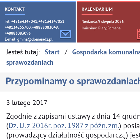
KONTAKT
KALENDARIUM
Tel. +48134347041, +48134347051
Niedziela,
9
sierpnia
2026
+48134255700, +48883083049,
Imieniny: Klary, Romana
+48883083096
E-mail:
gmina@domaradz.pl
Jesteś tutaj:
/
Start
Gospodarka komunaln
sprawozdaniach
Przypominamy o sprawozdaniac
3
lutego
2017
Zgodnie z zapisami ustawy z dnia 14 grud
(
Dz. U. z 2016r. poz. 1987 z późn. zm.
) pos
(prowadzący działalność gospodarczą) je