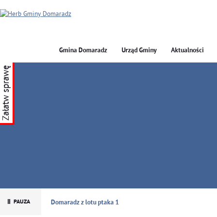
Gmina Domaradz
Urząd Gminy
Aktualności
Załatw sprawę
GMINA DOMARADZ
Domaradz z lotu ptaka 1