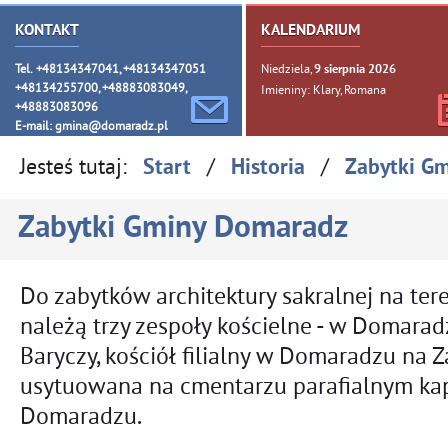
KONTAKT
KALENDARIUM
Tel. +48134347041, +48134347051
Niedziela,
9
sierpnia
2026
+48134255700, +48883083049,
Imieniny: Klary, Romana
+48883083096
E-mail:
gmina@domaradz.pl
Jesteś tutaj:
/
/
Start
Historia
Zabytki G
Zabytki Gminy Domaradz
Do zabytków architektury sakralnej na te
należą trzy zespoły kościelne - w Domarad
Baryczy, kościół filialny w Domaradzu na Za
usytuowana na cmentarzu parafialnym ka
Domaradzu.