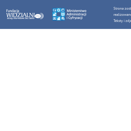
Strona zos
realizowan
Teksty i z