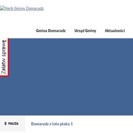
Gmina Domaradz
Urząd Gminy
Aktualności
Załatw sprawę
GMINA DOMARADZ
Domaradz z lotu ptaka 1