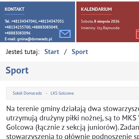
KONTAKT
KALENDARIUM
Tel. +48134347041, +48134347051
Sobota,
8
sierpnia
2026
+48134255700, +48883083049,
Imieniny: Izy, Rajmunda
+48883083096
E-mail:
gmina@domaradz.pl
Jesteś tutaj:
/
Start
Sport
Sport
Sokół Domaradz
LKS Golcowa
Na terenie gminy działają dwa stowarzysz
utrzymują drużyny piłki nożnej, są to MKS
Golcowa (łącznie z sekcją juniorów). Zada
stowarzyszenia to głównie podnoszenie sp