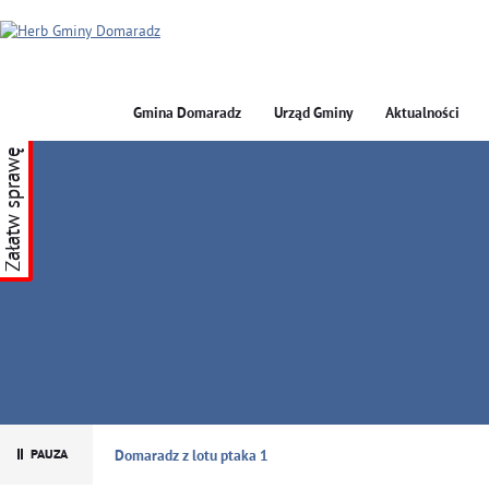
Gmina Domaradz
Urząd Gminy
Aktualności
Załatw sprawę
GMINA DOMARADZ
Domaradz z lotu ptaka 1