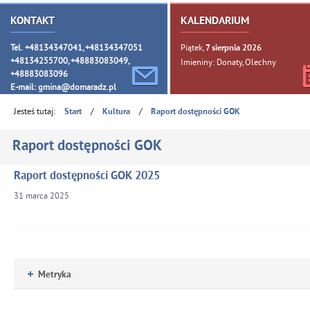
KONTAKT
KALENDARIUM
Tel. +48134347041, +48134347051
Piątek,
7
sierpnia
2026
+48134255700, +48883083049,
Imieniny: Donaty, Olechny
+48883083096
E-mail:
gmina@domaradz.pl
Jesteś tutaj:
/
/
Start
Kultura
Raport dostępności GOK
Raport dostępności GOK
Raport dostępności GOK 2025
31
marca
2025
Metryka