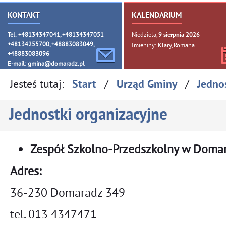
KONTAKT
KALENDARIUM
Tel. +48134347041, +48134347051
Niedziela,
9
sierpnia
2026
+48134255700, +48883083049,
Imieniny: Klary, Romana
+48883083096
E-mail:
gmina@domaradz.pl
Jesteś tutaj:
/
/
Start
Urząd Gminy
Jedno
Jednostki organizacyjne
Zespół Szkolno-Przedszkolny w Doma
Adres:
36-230 Domaradz 349
tel. 013 4347471