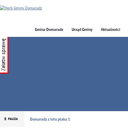
Gmina Domaradz
Urząd Gminy
Aktualności
Załatw sprawę
GMINA DOMARADZ
Domaradz z lotu ptaka 1