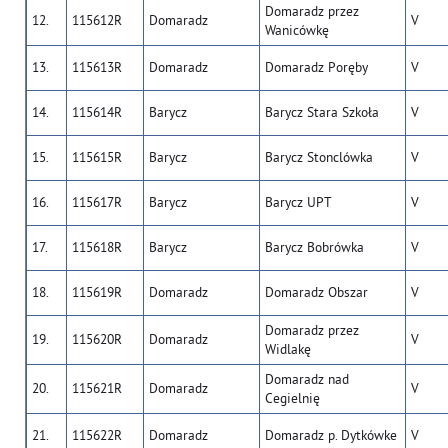
Domaradz przez
12.
115612R
Domaradz
V
Wanicówkę
13.
115613R
Domaradz
Domaradz Poręby
V
14.
115614R
Barycz
Barycz Stara Szkoła
V
15.
115615R
Barycz
Barycz Stonclówka
V
16.
115617R
Barycz
Barycz UPT
V
17.
115618R
Barycz
Barycz Bobrówka
V
18.
115619R
Domaradz
Domaradz Obszar
V
Domaradz przez
19.
115620R
Domaradz
V
Widlakę
Domaradz nad
20.
115621R
Domaradz
V
Cegielnię
21.
115622R
Domaradz
Domaradz p. Dytkówke
V