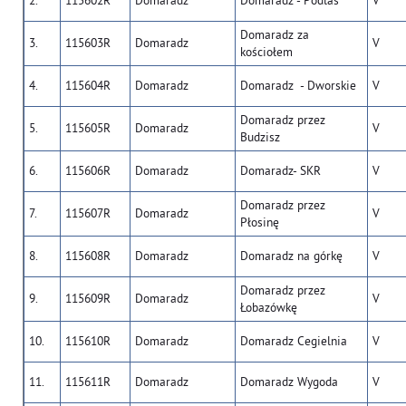
2.
115602R
Domaradz
Domaradz - Podlas
V
Domaradz za
3.
115603R
Domaradz
V
kościołem
4.
115604R
Domaradz
Domaradz - Dworskie
V
Domaradz przez
5.
115605R
Domaradz
V
Budzisz
6.
115606R
Domaradz
Domaradz- SKR
V
Domaradz przez
7.
115607R
Domaradz
V
Płosinę
8.
115608R
Domaradz
Domaradz na górkę
V
Domaradz przez
9.
115609R
Domaradz
V
Łobazówkę
10.
115610R
Domaradz
Domaradz Cegielnia
V
11.
115611R
Domaradz
Domaradz Wygoda
V