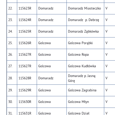
22.
115623R
Domaradz
Domaradz Miasteczko
V
23.
115624R
Domaradz
Domaradz p. Debrzę
V
24.
115625R
Domaradz
Domaradz Ząbkówka
V
25.
115626R
Golcowa
Golcowa Porąbki
V
26.
115627R
Golcowa
Golcowa Ropa
V
27.
115627R
Golcowa
Golcowa Kudłówka
V
Domaradz p. Jasną
28.
115628R
Domaradz
V
Górę
29.
115629R
Golcowa
Golcowa Zagrabina
V
30.
115630R
Golcowa
Golcowa Młyn
V
31.
115631R
Golcowa
Golcowa Dział
V