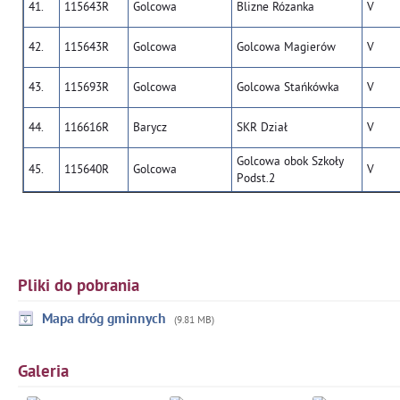
41.
115643R
Golcowa
Blizne Rózanka
V
42.
115643R
Golcowa
Golcowa Magierów
V
43.
115693R
Golcowa
Golcowa Stańkówka
V
44.
116616R
Barycz
SKR Dział
V
Golcowa obok Szkoły
45.
115640R
Golcowa
V
Podst.2
Pliki do pobrania
Mapa dróg gminnych
(9.81 MB)
Galeria