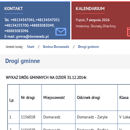
KONTAKT
KALENDARIUM
Tel. +48134347041, +48134347051
Piątek,
7
sierpnia
2026
+48134255700, +48883083049,
Imieniny: Donaty, Olechny
+48883083096
E-mail:
gmina@domaradz.pl
Jesteś tutaj:
/
/
Start
Gmina Domaradz
Drogi gminne
Drogi gminne
WYKAZ DRÓG GMINNYCH NA DZIEŃ 31.12.2014r.
Nr drogi
Miejscowość
Odcinek drogi
Klasa 
Lp.
1.
115601R
Domaradz
Domaradz - Zatyle
V Lok