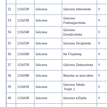
32.
115632R
Golcowa
Golcowa Adamówka
V
Golcowa
33.
115633R
Golcowa
V
Podmagierówka
Golcowa
34.
115634R
Golcowa
V
Dziedzicówka
35.
115635R
Golcowa
Golcowa Śmiglówka
V
36.
115636R
Golcowa
Na Filipówkę
V
37.
115637R
Golcowa
Golcowa Doboszówka
V
38.
115638R
Golcowa
Różanka za kościołem
V
Golcowa Szkoła
39.
115641R
Golcowa
V
Podst 2
40.
115642R
Golcowa
Golcowa k/Dytka
V