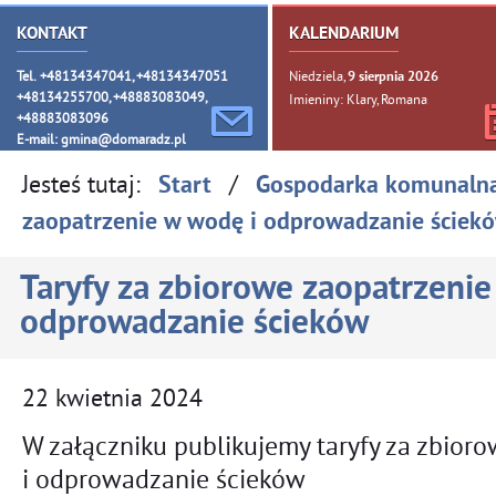
KONTAKT
KALENDARIUM
Tel. +48134347041, +48134347051
Niedziela,
9
sierpnia
2026
+48134255700, +48883083049,
Imieniny: Klary, Romana
+48883083096
E-mail:
gmina@domaradz.pl
Jesteś tutaj:
/
Start
Gospodarka komunaln
zaopatrzenie w wodę i odprowadzanie ściek
Taryfy za zbiorowe zaopatrzenie
odprowadzanie ścieków
22
kwietnia
2024
W załączniku publikujemy taryfy za zbior
i odprowadzanie ścieków