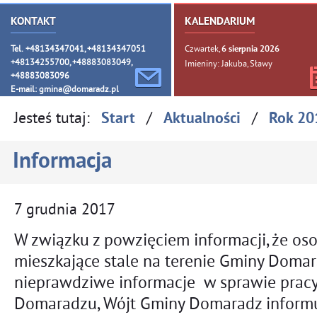
KONTAKT
KALENDARIUM
Tel. +48134347041, +48134347051
Czwartek,
6
sierpnia
2026
+48134255700, +48883083049,
Imieniny: Jakuba, Sławy
+48883083096
E-mail:
gmina@domaradz.pl
Jesteś tutaj:
/
/
Start
Aktualności
Rok 20
Informacja
7
grudnia
2017
W związku z powzięciem informacji, że oso
mieszkające stale na terenie Gminy Doma
nieprawdziwe informacje w sprawie prac
Domaradzu, Wójt Gminy Domaradz informu