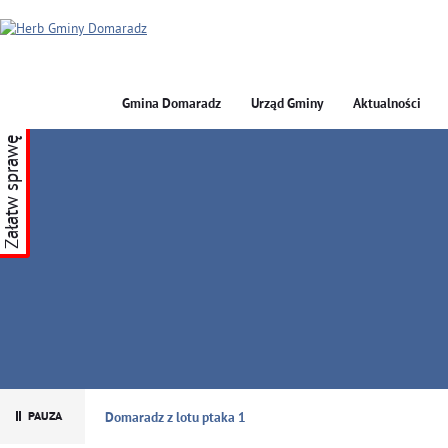
Gmina Domaradz
Urząd Gminy
Aktualności
Załatw sprawę
GMINA DOMARADZ
Domaradz z lotu ptaka 1