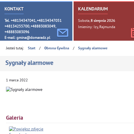
KONTAKT
KALENDARIUM
Tel. +48134347041, +48134347051
Sobota,
8
sierpnia
2026
+48134255700, +48883083049,
Imieniny: Izy, Rajmunda
+48883083096
E-mail:
gmina@domaradz.pl
Jesteś tutaj:
/
/
Start
Obrona Cywilna
Sygnały alarmowe
Sygnały alarmowe
1
marca
2022
Galeria