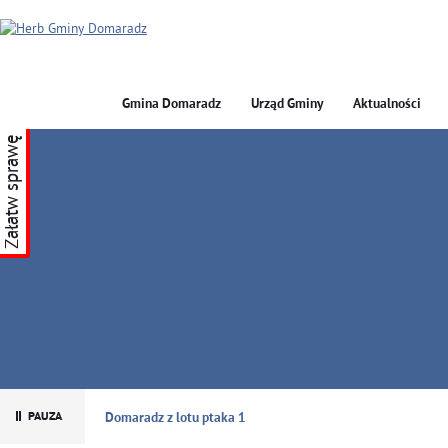
Gmina Domaradz
Urząd Gminy
Aktualności
Załatw sprawę
GMINA DOMARADZ
Domaradz z lotu ptaka 1