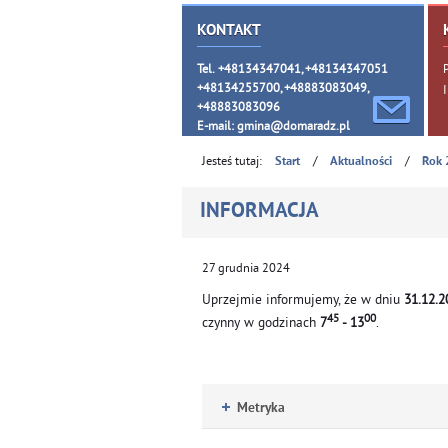
KONTAKT
Tel. +48134347041, +48134347051
+48134255700, +48883083049,
+48883083096
E-mail:
gmina@domaradz.pl
Jesteś tutaj:
/
/
Start
Aktualności
Rok 
INFORMACJA
27
grudnia
2024
Uprzejmie informujemy, że w dniu
31.12.2
45
00
czynny w godzinach
7
- 13
.
Metryka