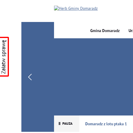
Gmina Domaradz
Ur
Załatw sprawę
GMINA DOMARADZ
Domaradz z lotu ptaka 1