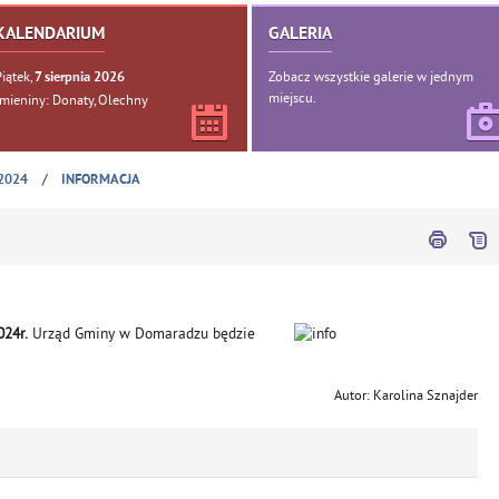
KALENDARIUM
GALERIA
Piątek,
Zobacz wszystkie galerie w jednym
7
sierpnia
2026
miejscu.
Imieniny: Donaty, Olechny
/
2024
INFORMACJA
024r.
Urząd Gminy w Domaradzu będzie
Autor: Karolina Sznajder