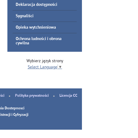
Deklaracja dostępności
Sygnaliści
Opieka wytchnieniowa
Ochrona ludności i obrona
cywilna
Wybierz język strony
Select Language
▼
ści
Polityka prywatności
Licencja CC
ia Dostepnosci
tracji i Cyfryzacji