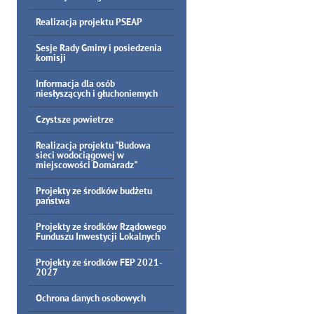
Realizacja projektu PSEAP
Sesje Rady Gminy i posiedzenia
komisji
Informacja dla osób
niesłyszących i głuchoniemych
Czystsze powietrze
Realizacja projektu "Budowa
sieci wodociągowej w
miejscowości Domaradz"
Projekty ze środków budżetu
państwa
Projekty ze środków Rządowego
Funduszu Inwestycji Lokalnych
Projekty ze środków FEP 2021-
2027
Ochrona danych osobowych