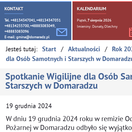
KONTAKT
KALENDARIUM
Tel. +48134347041, +48134347051
Piątek,
7
sierpnia
2026
+48134255700, +48883083049,
Imieniny: Donaty, Olechny
+48883083096
E-mail:
gmina@domaradz.pl
Jesteś tutaj:
/
/
Start
Aktualności
Rok 20
dla Osób Samotnych i Starszych w Domaradz
Spotkanie Wigilijne dla Osób Sa
Starszych w Domaradzu
19
grudnia
2024
W dniu 19 grudnia 2024 roku w remizie Oc
Pożarnej w Domaradzu odbyło się wyjątkow