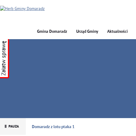
Gmina Domaradz
Urząd Gminy
Aktualności
Załatw sprawę
GMINA DOMARADZ
Domaradz z lotu ptaka 1