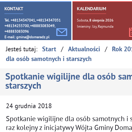
KONTAKT
KALENDARIUM
Tel. +48134347041, +48134347051
Sobota,
8
sierpnia
2026
+48134255700, +48883083049,
Imieniny: Izy, Rajmunda
+48883083096
E-mail:
gmina@domaradz.pl
Jesteś tutaj:
/
/
Start
Aktualności
Rok 20
dla osób samotnych i starszych
Spotkanie wigilijne dla osób sa
starszych
24
grudnia
2018
Spotkanie wigilijne dla osób samotnych i 
raz kolejny z inicjatywy Wójta Gminy Dom