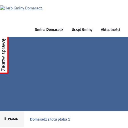
Gmina Domaradz
Urząd Gminy
Aktualności
Załatw sprawę
GMINA DOMARADZ
Domaradz z lotu ptaka 1