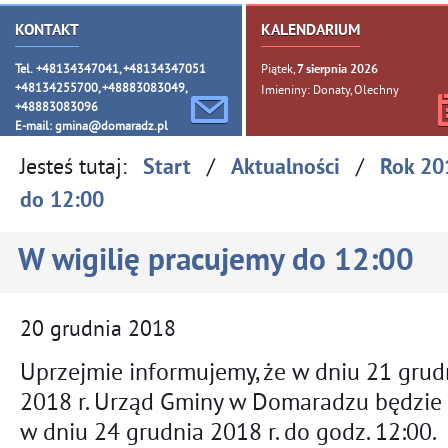
KONTAKT
KALENDARIUM
Tel. +48134347041, +48134347051
Piątek,
7
sierpnia
2026
+48134255700, +48883083049,
Imieniny: Donaty, Olechny
+48883083096
E-mail:
gmina@domaradz.pl
Jesteś tutaj:
/
/
Start
Aktualności
Rok 20
do 12:00
W wigilię pracujemy do 12:00
20
grudnia
2018
Uprzejmie informujemy, że w dniu 21 grud
2018 r. Urząd Gminy w Domaradzu będzie 
w dniu 24 grudnia 2018 r. do godz. 12:00.