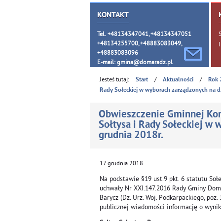
KONTAKT
Tel. +48134347041, +48134347051
+48134255700, +48883083049,
+48883083096
E-mail:
gmina@domaradz.pl
Jesteś tutaj:
/
/
Start
Aktualności
Rok 
Rady Sołeckiej w wyborach zarządzonych na d
Obwieszczenie Gminnej Kom
Sołtysa i Rady Sołeckiej w
grudnia 2018r.
17
grudnia
2018
Na podstawie §19 ust.9 pkt. 6 statutu So
uchwały Nr XXI.147.2016 Rady Gminy Doma
Barycz (Dz. Urz. Woj. Podkarpackiego, poz
publicznej wiadomości informację o wynik