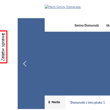
Gmina Domaradz
Ur
Załatw sprawę
GMINA DOMARADZ
Domaradz z lotu ptaka 1