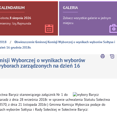
KALENDARIUM
GALERIA
Sobota,
Zobacz wszystkie galerie w jednym
8
sierpnia
2026
miejscu.
Imieniny: Izy, Rajmunda
/
2018
Obwieszczenie Gminnej Komisji Wyborczej o wynikach wyborów Sołtysa i
zień 16 grudnia 2018r.
isji Wyborczej o wynikach wyborów
 wyborach zarządzonych na dzień 16
łectwa Barycz stanowiącego załącznik Nr 1 do
radz z dnia 28 września 2018r. w sprawie uchwalenia Statutu Sołectwa
. 3570, z dnia 21 listopada 2016r.) Gminna Komisja Wyborcza podaje do
ach wyborów Sołtysa i Rady Sołeckiej w Sołectwie Barycz: