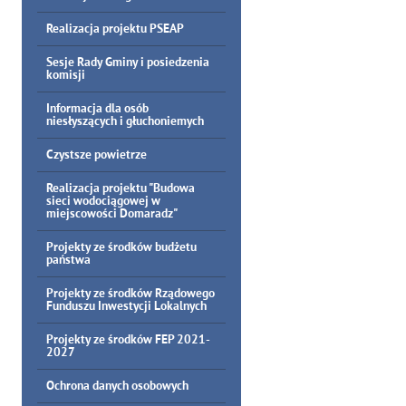
Realizacja projektu PSEAP
Sesje Rady Gminy i posiedzenia
komisji
Informacja dla osób
niesłyszących i głuchoniemych
Czystsze powietrze
Realizacja projektu "Budowa
sieci wodociągowej w
miejscowości Domaradz"
Projekty ze środków budżetu
państwa
Projekty ze środków Rządowego
Funduszu Inwestycji Lokalnych
Projekty ze środków FEP 2021-
2027
Ochrona danych osobowych