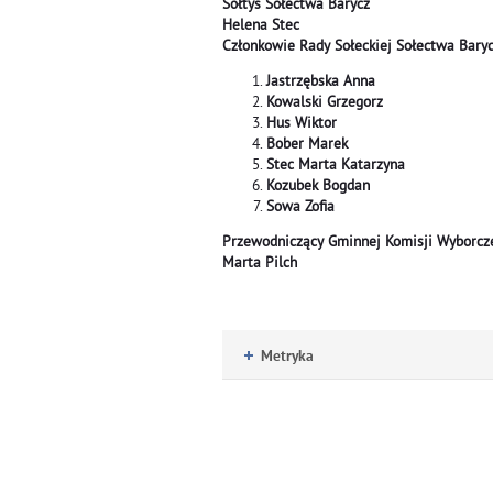
Sołtys Sołectwa Barycz
Helena Stec
Członkowie Rady Sołeckiej Sołectwa Bary
Jastrzębska Anna
Kowalski Grzegorz
Hus Wiktor
Bober Marek
Stec Marta Katarzyna
Kozubek Bogdan
Sowa Zofia
Przewodniczący Gminnej Komisji Wyborcz
Marta Pilch
Metryka