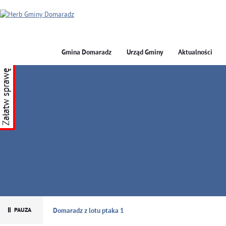
Gmina Domaradz
Urząd Gminy
Aktualności
Załatw sprawę
GMINA DOMARADZ
Domaradz z lotu ptaka 1