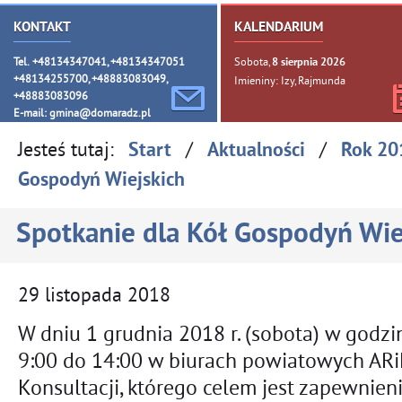
KONTAKT
KALENDARIUM
Tel. +48134347041, +48134347051
Sobota,
8
sierpnia
2026
+48134255700, +48883083049,
Imieniny: Izy, Rajmunda
+48883083096
E-mail:
gmina@domaradz.pl
Jesteś tutaj:
/
/
Start
Aktualności
Rok 20
Gospodyń Wiejskich
Spotkanie dla Kół Gospodyń Wie
29
listopada
2018
W dniu 1 grudnia 2018 r. (sobota) w godz
9:00 do 14:00 w biurach powiatowych ARi
Konsultacji, którego celem jest zapewnieni