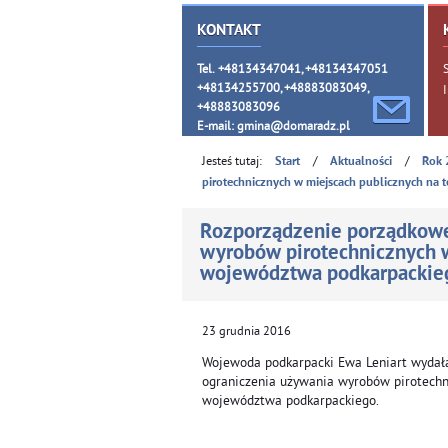
KONTAKT
Tel. +48134347041, +48134347051
+48134255700, +48883083049,
+48883083096
E-mail:
gmina@domaradz.pl
Jesteś tutaj:
/
/
Start
Aktualności
Rok 
pirotechnicznych w miejscach publicznych na
Rozporządzenie porządkowe
wyrobów pirotechnicznych w
województwa podkarpackie
23
grudnia
2016
Wojewoda podkarpacki Ewa Leniart wydał
ograniczenia używania wyrobów pirotechn
województwa podkarpackiego.