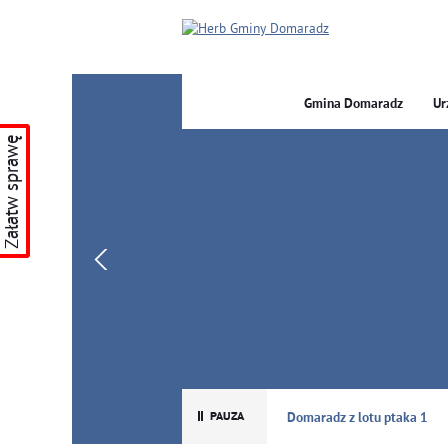
Gmina Domaradz
Ur
Załatw sprawę
GMINA DOMARADZ
Domaradz z lotu ptaka 1