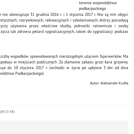
nie obowiązuje 31 grudnia 2016 r. i 1 stycznia 2017 r. Nie są nim objęci
stycznych, rozrywkowych, rekreacyjnych i szkoleniowych, którzy posiadają
yczy używania przez właściwe służby, jednostki ratownicze i osoby
ycia lub zdrowia petard sygnalizacyjnych, rakiet do sygnalizacji podczas
 liczby wypadków spowodowanych nierozsądnym użyciem fajerwerków. Ma
pokoju w miejscach publicznych. Za złamanie zakazu grozi kara grzywny.
zuje do 10 stycznia 2017 r. (wchodzi w życie po upływie 3 dni od dnia
wództwa Podkarpackiego).
Autor: Aleksander Kudła
(69.25 KB)