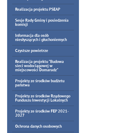
Realizacja projektu PSEAP
Sesje Rady Gminy i posiedzenia
komisji
Informacja dla osób
niesłyszących i głuchoniemych
Czystsze powietrze
Realizacja projektu "Budowa
sieci wodociągowej w
miejscowości Domaradz"
Projekty ze środków budżetu
państwa
Projekty ze środków Rządowego
Funduszu Inwestycji Lokalnych
Projekty ze środków FEP 2021-
2027
Ochrona danych osobowych