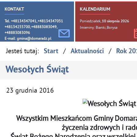
KONTAKT
KALENDARIUM
Tel. +48134347041, +48134347051
Poniedziałek,
10
sierpnia
2026
+48134255700, +48883083049,
Imieniny: Bianki, Borysa
+48883083096
E-mail:
gmina@domaradz.pl
Jesteś tutaj:
/
/
Start
Aktualności
Rok 20
Wesołych Świąt
23
grudnia
2016
Wszystkim Mieszkańcom Gminy Domarad
życzenia zdrowych i ra
Świąt Bożego Narodzenia oraz wszelkie