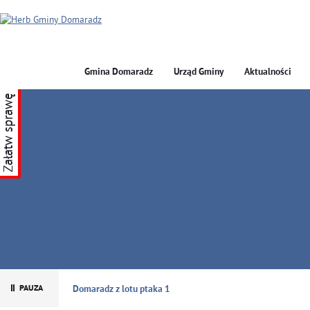
Gmina Domaradz
Urząd Gminy
Aktualności
Załatw sprawę
GMINA DOMARADZ
Domaradz z lotu ptaka 1