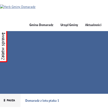
Gmina Domaradz
Urząd Gminy
Aktualności
Załatw sprawę
GMINA DOMARADZ
Domaradz z lotu ptaka 1