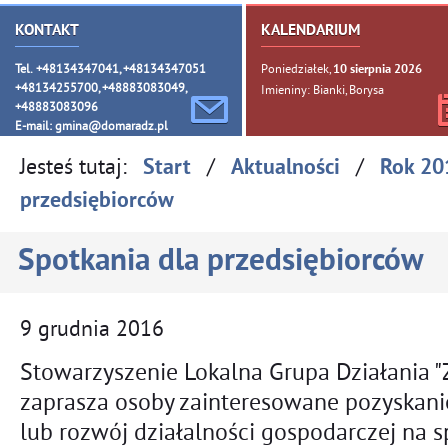
KONTAKT
KALENDARIUM
Tel. +48134347041, +48134347051
Poniedziałek,
10
sierpnia
2026
+48134255700, +48883083049,
Imieniny: Bianki, Borysa
+48883083096
E-mail:
gmina@domaradz.pl
Jesteś tutaj:
/
/
Start
Aktualności
Rok 20
przedsiębiorców
Spotkania dla przedsiębiorców
9
grudnia
2016
Stowarzyszenie Lokalna Grupa Działania 
zaprasza osoby zainteresowane pozyskan
lub rozwój działalności gospodarczej na s