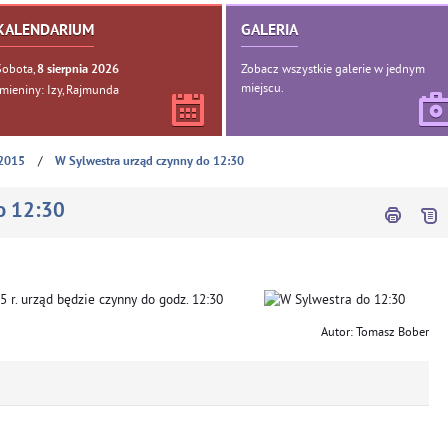
KALENDARIUM
GALERIA
Sobota,
Zobacz wszystkie galerie w jednym
8
sierpnia
2026
miejscu.
Imieniny: Izy, Rajmunda
/
2015
W Sylwestra urząd czynny do 12:30
o 12:30
 r. urząd będzie czynny do godz. 12:30
Autor: Tomasz Bober