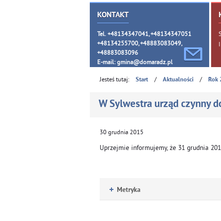
KONTAKT
Tel. +48134347041, +48134347051
+48134255700, +48883083049,
+48883083096
E-mail:
gmina@domaradz.pl
Jesteś tutaj:
/
/
Start
Aktualności
Rok 
W Sylwestra urząd czynny d
30
grudnia
2015
Uprzejmie informujemy, że 31 grudnia 2015
Metryka