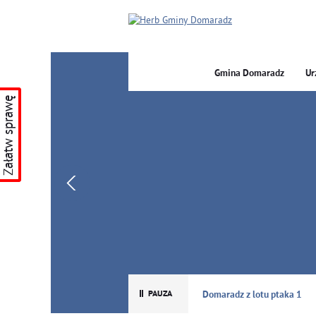
Gmina Domaradz
Ur
Załatw sprawę
GMINA DOMARADZ
Domaradz z lotu ptaka 1