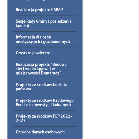
Realizacja projektu PSEAP
Sesje Rady Gminy i posiedzenia
komisji
Informacja dla osób
niesłyszących i głuchoniemych
Czystsze powietrze
Realizacja projektu "Budowa
sieci wodociągowej w
miejscowości Domaradz"
Projekty ze środków budżetu
państwa
Projekty ze środków Rządowego
Funduszu Inwestycji Lokalnych
Projekty ze środków FEP 2021-
2027
Ochrona danych osobowych