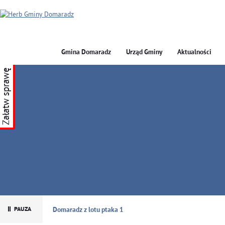
Gmina Domaradz
Urząd Gminy
Aktualności
Załatw sprawę
GMINA DOMARADZ
Domaradz z lotu ptaka 1