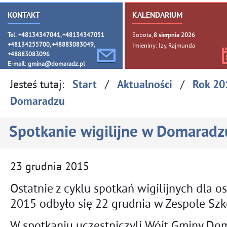
KONTAKT
KALENDARIUM
Tel. +48134347041, +48134347051
Sobota,
8
sierpnia
2026
+48134255700, +48883083049,
Imieniny: Izy, Rajmunda
+48883083096
E-mail:
gmina@domaradz.pl
Jesteś tutaj:
/
/
Start
Aktualności
Rok 20
Domaradzu
Spotkanie wigilijne w Domaradz
23
grudnia
2015
Ostatnie z cyklu spotkań wigilijnych dla 
2015 odbyło się 22 grudnia w Zespole Sz
W spotkaniu uczestniczyli Wójt Gminy Doma