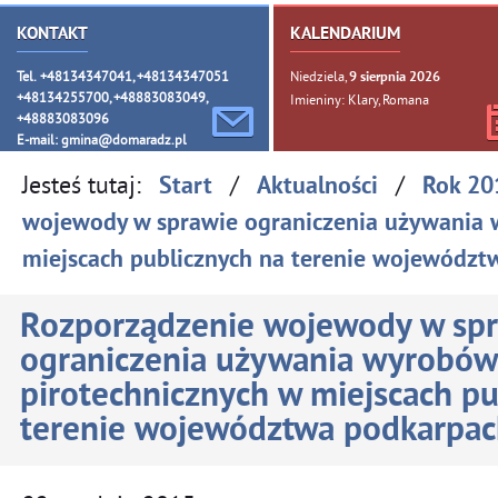
KONTAKT
KALENDARIUM
Tel. +48134347041, +48134347051
Niedziela,
9
sierpnia
2026
+48134255700, +48883083049,
Imieniny: Klary, Romana
+48883083096
E-mail:
gmina@domaradz.pl
Jesteś tutaj:
/
/
Start
Aktualności
Rok 20
wojewody w sprawie ograniczenia używania 
miejscach publicznych na terenie województ
Rozporządzenie wojewody w sp
ograniczenia używania wyrobów
pirotechnicznych w miejscach pu
terenie województwa podkarpac