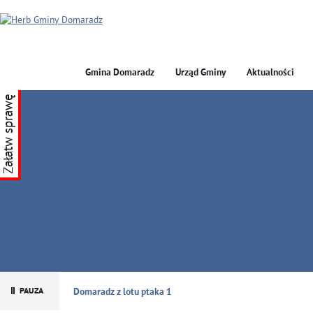
Gmina Domaradz
Urząd Gminy
Aktualności
Załatw sprawę
GMINA DOMARADZ
Domaradz z lotu ptaka 1