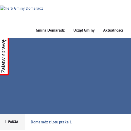
Gmina Domaradz
Urząd Gminy
Aktualności
Załatw sprawę
GMINA DOMARADZ
Domaradz z lotu ptaka 1