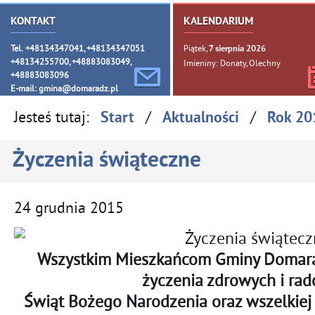
KONTAKT
KALENDARIUM
Tel. +48134347041, +48134347051
Piątek,
7
sierpnia
2026
+48134255700, +48883083049,
Imieniny: Donaty, Olechny
+48883083096
E-mail:
gmina@domaradz.pl
Jesteś tutaj:
/
/
Start
Aktualności
Rok 20
Życzenia świąteczne
24
grudnia
2015
Wszystkim Mieszkańcom Gminy Domarad
życzenia zdrowych i ra
Świąt Bożego Narodzenia oraz wszelkie