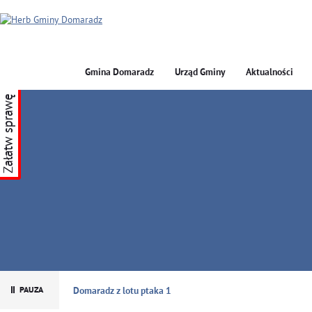
Gmina Domaradz
Urząd Gminy
Aktualności
Załatw sprawę
GMINA DOMARADZ
Domaradz z lotu ptaka 1