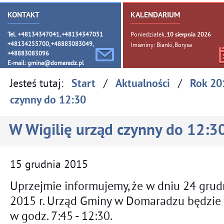
KONTAKT
KALENDARIUM
Tel. +48134347041, +48134347051
Poniedziałek,
10
sierpnia
2026
+48134255700, +48883083049,
Imieniny: Bianki, Borysa
+48883083096
E-mail:
gmina@domaradz.pl
Jesteś tutaj:
/
/
Start
Aktualności
Rok 20
czynny do 12:30
W Wigilię urząd czynny do 12:3
15
grudnia
2015
Uprzejmie informujemy, że w dniu 24 grud
2015 r. Urząd Gminy w Domaradzu będzie
w godz. 7:45 - 12:30.