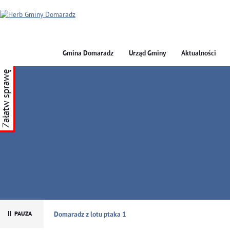
Gmina Domaradz
Urząd Gminy
Aktualności
Załatw sprawę
GMINA DOMARADZ
Domaradz z lotu ptaka 1