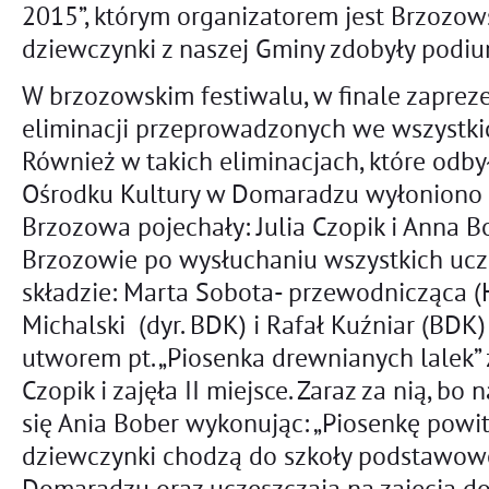
2015”, którym organizatorem jest Brzozow
dziewczynki z naszej Gminy zdobyły podi
W brzozowskim festiwalu, w finale zapreze
eliminacji przeprowadzonych we wszystki
Również w takich eliminacjach, które odb
Ośrodku Kultury w Domaradzu wyłoniono fi
Brzozowa pojechały: Julia Czopik i Anna Bo
Brzozowie po wysłuchaniu wszystkich ucz
składzie: Marta Sobota- przewodnicząca (
Michalski (dyr. BDK) i Rafał Kuźniar (BDK)
utworem pt. „Piosenka drewnianych lalek” 
Czopik i zajęła II miejsce. Zaraz za nią, bo
się Ania Bober wykonując: „Piosenkę powi
dziewczynki chodzą do szkoły podstawowe
Domaradzu oraz uczęszczają na zajęcia 