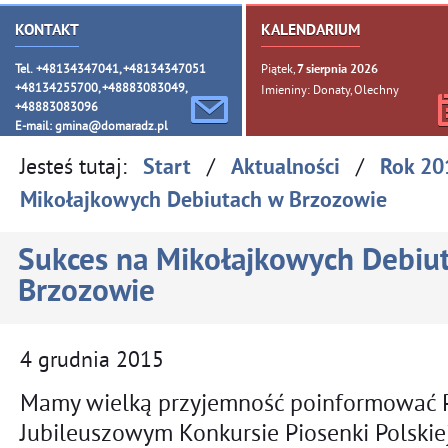
KONTAKT
KALENDARIUM
Tel. +48134347041, +48134347051
Piątek,
7
sierpnia
2026
+48134255700, +48883083049,
Imieniny: Donaty, Olechny
+48883083096
E-mail:
gmina@domaradz.pl
Jesteś tutaj:
/
/
Start
Aktualności
Rok 20
Mikołajkowych Debiutach w Brzozowie
Sukces na Mikołajkowych Debiu
Brzozowie
4
grudnia
2015
Mamy wielką przyjemność poinformować P
Jubileuszowym Konkursie Piosenki Polskie