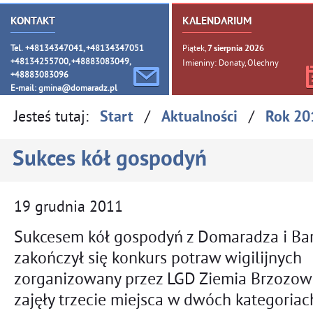
KONTAKT
KALENDARIUM
Tel. +48134347041, +48134347051
Piątek,
7
sierpnia
2026
+48134255700, +48883083049,
Imieniny: Donaty, Olechny
+48883083096
E-mail:
gmina@domaradz.pl
Jesteś tutaj:
/
/
Start
Aktualności
Rok 20
Sukces kół gospodyń
19
grudnia
2011
Sukcesem kół gospodyń z Domaradza i Ba
zakończył się konkurs potraw wigilijnych
zorganizowany przez LGD Ziemia Brzozow
zajęły trzecie miejsca w dwóch kategoriac