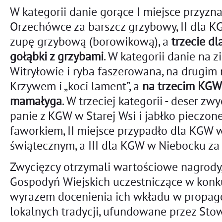
W kategorii danie gorące I miejsce przyz
Orzechówce za barszcz grzybowy, II dla 
zupę grzybową (borowikową), a
trzecie dl
gołąbki z grzybami
. W kategorii danie na
Witryłowie i ryba faszerowana, na drugi
Krzywem i „koci lament”, a
na trzecim KGW
mamałyga
. W trzeciej kategorii - deser zw
panie z KGW w Starej Wsi i jabłko pieczon
faworkiem, II miejsce przypadło dla KGW 
świątecznym, a III dla KGW w Niebocku za 
Zwycięzcy otrzymali wartościowe nagrody,
Gospodyń Wiejskich uczestniczące w konku
wyrazem docenienia ich wkładu w propag
lokalnych tradycji, ufundowane przez Sto