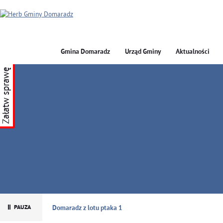
Gmina Domaradz
Urząd Gminy
Aktualności
Załatw sprawę
GMINA DOMARADZ
Domaradz z lotu ptaka 1