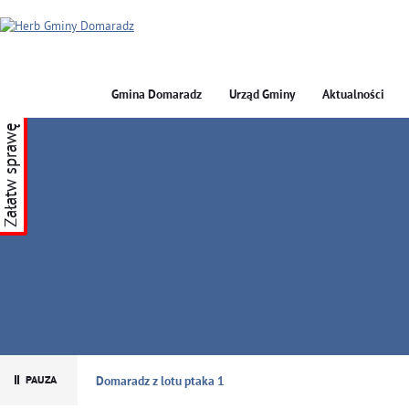
Gmina Domaradz
Urząd Gminy
Aktualności
Załatw sprawę
GMINA DOMARADZ
Domaradz z lotu ptaka 1