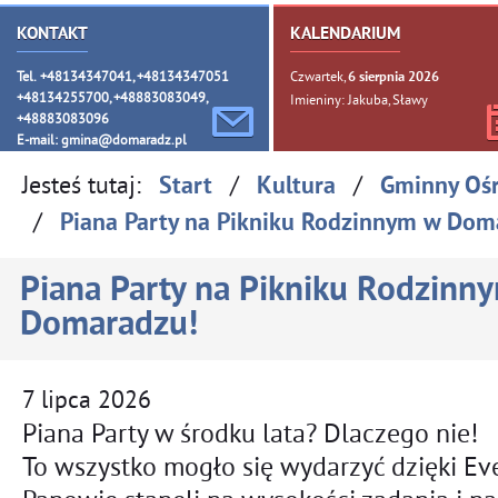
KONTAKT
KALENDARIUM
Tel. +48134347041, +48134347051
Czwartek,
6
sierpnia
2026
+48134255700, +48883083049,
Imieniny: Jakuba, Sławy
+48883083096
E-mail:
gmina@domaradz.pl
Jesteś tutaj:
/
/
Start
Kultura
Gminny Oś
/
Piana Party na Pikniku Rodzinnym w Dom
Piana Party na Pikniku Rodzinn
Domaradzu!
7
lipca
2026
Piana Party w środku lata?
Dlaczego nie!
To wszystko mogło się wydarzyć dzięki
Ev