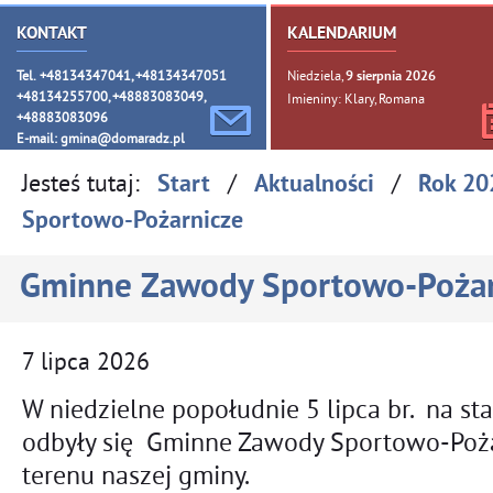
KONTAKT
KALENDARIUM
Tel. +48134347041, +48134347051
Niedziela,
9
sierpnia
2026
+48134255700, +48883083049,
Imieniny: Klary, Romana
+48883083096
E-mail:
gmina@domaradz.pl
Jesteś tutaj:
/
/
Start
Aktualności
Rok 20
Sportowo-Pożarnicze
Gminne Zawody Sportowo-Pożar
7
lipca
2026
W niedzielne popołudnie 5 lipca br. na s
odbyły się Gminne Zawody Sportowo-Poża
terenu naszej gminy.