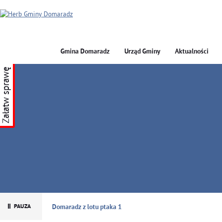
Gmina Domaradz
Urząd Gminy
Aktualności
Załatw sprawę
GMINA DOMARADZ
Domaradz z lotu ptaka 1