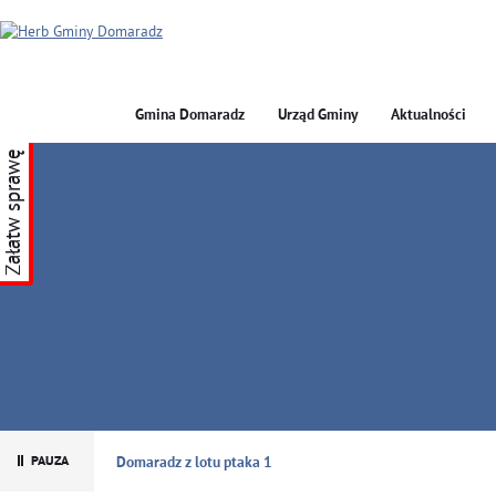
Gmina Domaradz
Urząd Gminy
Aktualności
Załatw sprawę
GMINA DOMARADZ
Domaradz z lotu ptaka 1