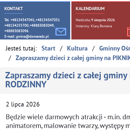
KONTAKT
KALENDARIUM
Tel. +48134347041, +48134347051
Niedziela,
9
sierpnia
2026
+48134255700, +48883083049,
Imieniny: Klary, Romana
+48883083096
E-mail:
gmina@domaradz.pl
Jesteś tutaj:
/
/
Start
Kultura
Gminny Oś
/
Zapraszamy dzieci z całej gminy na PIKN
Zapraszamy dzieci z całej gminy
RODZINNY
2
lipca
2026
Będzie wiele darmowych atrakcji - m.in. 
animatorem, malowanie twarzy, występy 