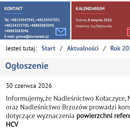
KONTAKT
KALENDARIUM
Tel. +48134347041, +48134347051
Sobota,
8
sierpnia
2026
+48134255700, +48883083049,
Imieniny: Izy, Rajmunda
+48883083096
E-mail:
gmina@domaradz.pl
Jesteś tutaj:
/
/
Start
Aktualności
Rok 20
Ogłoszenie
30
czerwca
2026
Informujemy, że Nadleśnictwo Kołaczyce,
oraz Nadleśnictwo Brzozów prowadzi kons
dotyczące wyznaczenia
powierzchni refer
HCV