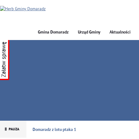
Gmina Domaradz
Urząd Gminy
Aktualności
Załatw sprawę
GMINA DOMARADZ
Domaradz z lotu ptaka 1