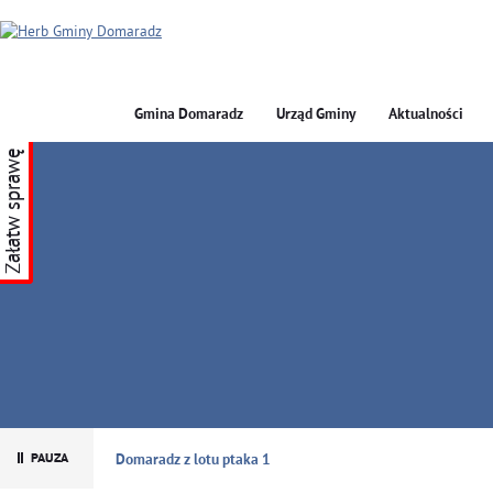
Gmina Domaradz
Urząd Gminy
Aktualności
Załatw sprawę
GMINA DOMARADZ
Domaradz z lotu ptaka 1