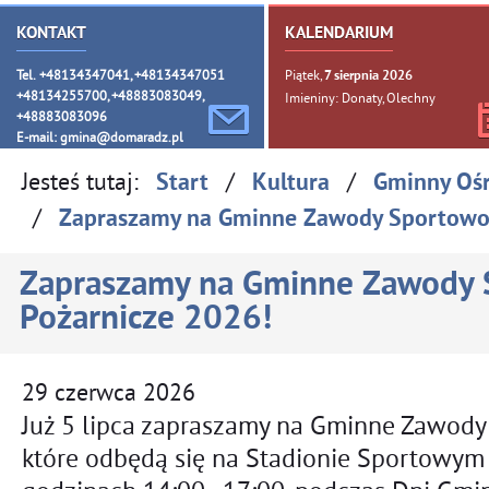
KONTAKT
KALENDARIUM
Tel. +48134347041, +48134347051
Piątek,
7
sierpnia
2026
+48134255700, +48883083049,
Imieniny: Donaty, Olechny
+48883083096
E-mail:
gmina@domaradz.pl
Jesteś tutaj:
/
/
Start
Kultura
Gminny Oś
/
Zapraszamy na Gminne Zawody Sportowo-
Zapraszamy na Gminne Zawody 
Pożarnicze 2026!
29
czerwca
2026
Już 5 lipca zapraszamy na Gminne Zawody
które odbędą się na Stadionie Sportowy