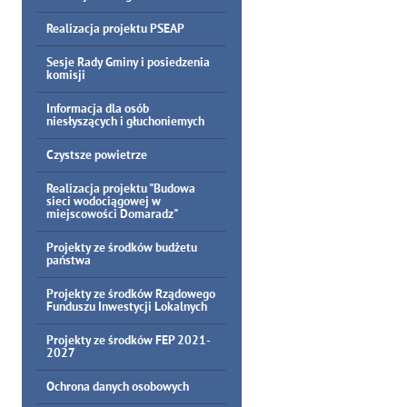
Realizacja projektu PSEAP
Sesje Rady Gminy i posiedzenia
komisji
Informacja dla osób
niesłyszących i głuchoniemych
Czystsze powietrze
Realizacja projektu "Budowa
sieci wodociągowej w
miejscowości Domaradz"
Projekty ze środków budżetu
państwa
Projekty ze środków Rządowego
Funduszu Inwestycji Lokalnych
Projekty ze środków FEP 2021-
2027
Ochrona danych osobowych