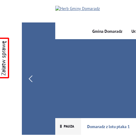
Gmina Domaradz
Ur
Załatw sprawę
GMINA DOMARADZ
Domaradz z lotu ptaka 1