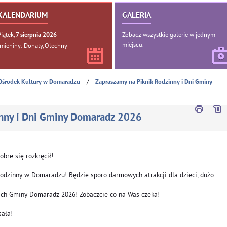
KALENDARIUM
GALERIA
Piątek,
Zobacz wszystkie galerie w jednym
7
sierpnia
2026
miejscu.
Imieniny: Donaty, Olechny
/
Ośrodek Kultury w Domaradzu
Zapraszamy na Piknik Rodzinny i Dni Gminy
inny i Dni Gminy Domaradz 2026
bre się rozkręcił!
 rodzinny w Domaradzu! Będzie sporo darmowych atrakcji dla dzieci, dużo
iach Gminy Domaradz 2026! Zobaczcie co na Was czeka!
sała!