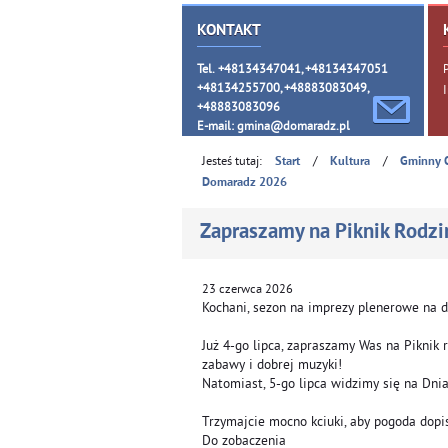
KONTAKT
Tel. +48134347041, +48134347051
+48134255700, +48883083049,
+48883083096
E-mail:
gmina@domaradz.pl
Jesteś tutaj:
/
/
Start
Kultura
Gminny 
Domaradz 2026
Zapraszamy na Piknik Rodz
23
czerwca
2026
Kochani, sezon na imprezy plenerowe na do
Już 4-go lipca, zapraszamy Was na Piknik
zabawy i dobrej muzyki!
Natomiast, 5-go lipca widzimy się na Dn
Trzymajcie mocno kciuki, aby pogoda dopi
Do zobaczenia