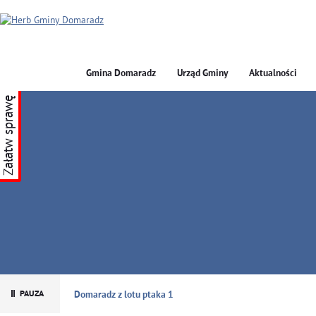
Gmina Domaradz
Urząd Gminy
Aktualności
Załatw sprawę
GMINA DOMARADZ
Domaradz z lotu ptaka 1