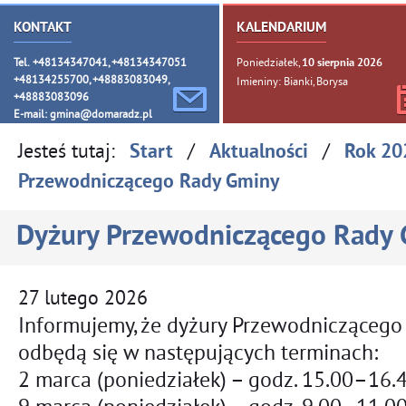
KONTAKT
KALENDARIUM
Tel. +48134347041, +48134347051
Poniedziałek,
10
sierpnia
2026
+48134255700, +48883083049,
Imieniny: Bianki, Borysa
+48883083096
E-mail:
gmina@domaradz.pl
Jesteś tutaj:
/
/
Start
Aktualności
Rok 20
Przewodniczącego Rady Gminy
Dyżury Przewodniczącego Rady
27
lutego
2026
Informujemy, że dyżury Przewodnicząceg
odbędą się w następujących terminach:
2 marca (poniedziałek) – godz. 15.00–16.