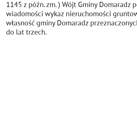
1145 z późn. zm. ) Wójt Gminy Domaradz p
wiadomości wykaz nieruchomości grunto
własność gminy Domaradz przeznaczonych
do lat trzech.
Oznaczenie
Te
Nieruchomości (
Przeznaczenie
Powierzchnia
pł
nr działki)
L.p.
Położenie
nieruchomości,
w ha
cz
Dokument
Rodzaj użytku
dz
potwierdzający
własność
9052