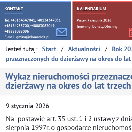
KONTAKT
KALENDARIUM
Tel. +48134347041, +48134347051
Piątek,
7
sierpnia
2026
+48134255700, +48883083049,
Imieniny: Donaty, Olechny
+48883083096
E-mail:
gmina@domaradz.pl
Jesteś tutaj:
/
/
Start
Aktualności
Rok 20
przeznaczonych do dzierżawy na okres do lat
Wykaz nieruchomości przeznacz
dzierżawy na okres do lat trzech
9
stycznia
2026
Na postawie art. 35 ust. 1 i 2 ustawy z dni
sierpnia 1997r. o gospodarce nieruchomośc