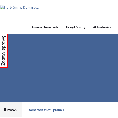
Gmina Domaradz
Urząd Gminy
Aktualności
Załatw sprawę
GMINA DOMARADZ
Domaradz z lotu ptaka 1