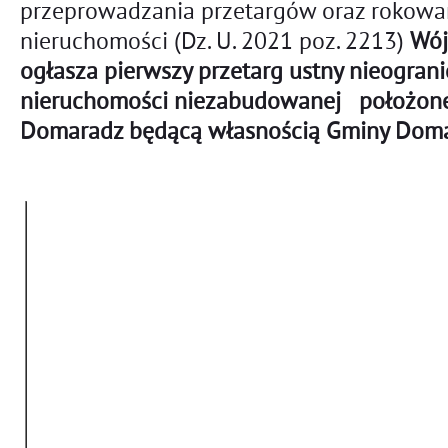
przeprowadzania przetargów oraz rokowa
nieruchomości (Dz. U. 2021 poz. 2213)
Wój
ogłasza pierwszy przetarg ustny nieogran
nieruchomości niezabudowanej położone
Domaradz będącą własnością Gminy Dom
Powierzchnia
Położenie
Numer
W ha
Numer KW
Opis nieru
nieruchomości
działki