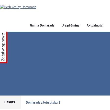
Gmina Domaradz
Urząd Gminy
Aktualności
Załatw sprawę
GMINA DOMARADZ
Domaradz z lotu ptaka 1