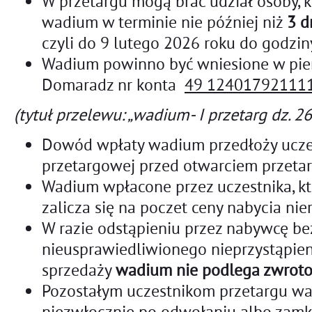
W przetargu mogą brać udział osoby, 
wadium w terminie nie później niż
3 d
czyli do 9 lutego 2026 roku do godzin
Wadium powinno być wniesione w pie
Domaradz nr konta
49 12401792111
(tytuł przelewu: „wadium- I przetarg dz. 
Dowód wpłaty wadium przedłoży uczes
przetargowej przed otwarciem przetar
Wadium wpłacone przez uczestnika, któ
zalicza się na poczet ceny nabycia ni
W razie odstąpieniu przez nabywcę be
nieusprawiedliwionego nieprzystąpie
sprzedaży
wadium nie podlega zwroto
Pozostałym uczestnikom przetargu wa
niezwłocznie po odwołaniu albo zamkn