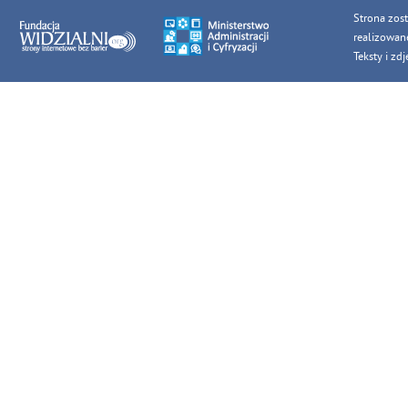
Strona zos
realizowan
Teksty i z