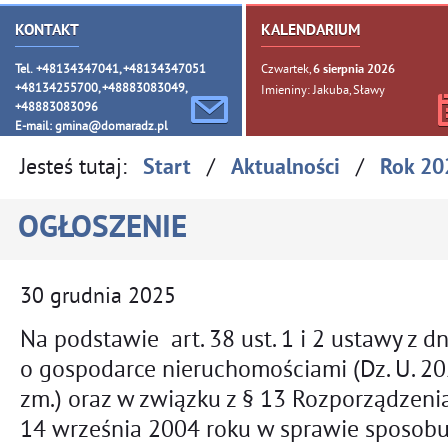
KONTAKT
KALENDARIUM
Tel. +48134347041, +48134347051
Czwartek,
6
sierpnia
2026
+48134255700, +48883083049,
Imieniny: Jakuba, Sławy
+48883083096
E-mail:
gmina@domaradz.pl
Jesteś tutaj:
/
/
Start
Aktualności
Rok 20
OGŁOSZENIE
30
grudnia
2025
Na podstawie art. 38 ust. 1 i 2 ustawy z d
o gospodarce nieruchomościami (Dz. U. 20
zm.) oraz w związku z § 13 Rozporządzeni
14 września 2004 roku w sprawie sposobu 