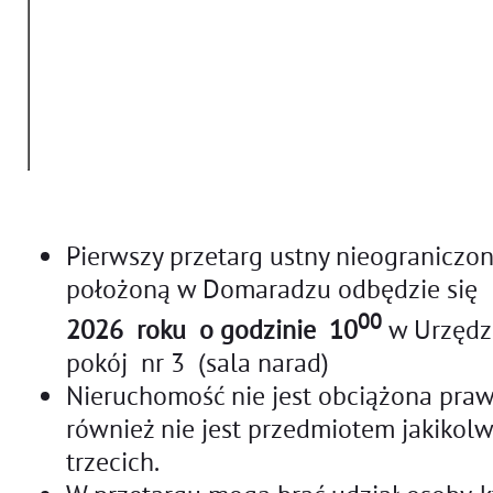
urządzenia 
technicznej
otoczenie 
nieruchomoś
dalszym są
zlokalizow
mieszkanio
Pierwszy przetarg ustny nieograniczo
położoną w Domaradzu odbędzie się
00
2026 roku o godzinie 10
w Urzędz
pokój nr 3 (sala narad)
Nieruchomość nie jest obciążona prawa
również nie jest przedmiotem jakikol
trzecich.