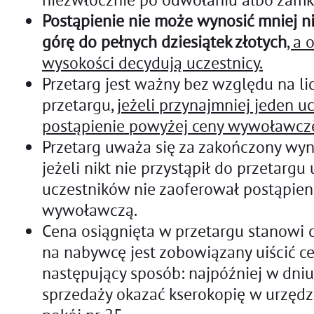
Postąpienie nie może wynosić mniej n
górę do pełnych dziesiątek złotych
, a 
wysokości decydują uczestnicy.
Przetarg jest ważny bez względu na l
przetargu,
jeżeli przynajmniej jeden u
postąpienie powyżej ceny wywoławcze
Przetarg uważa się za zakończony w
jeżeli nikt nie przystąpił do przetargu
uczestników nie zaoferował postąpien
wywoławczą.
Cena osiągnięta w przetargu stanowi 
na nabywcę jest zobowiązany uiścić c
następujący sposób: najpóźniej w dni
sprzedaży okazać kserokopię w urzęd