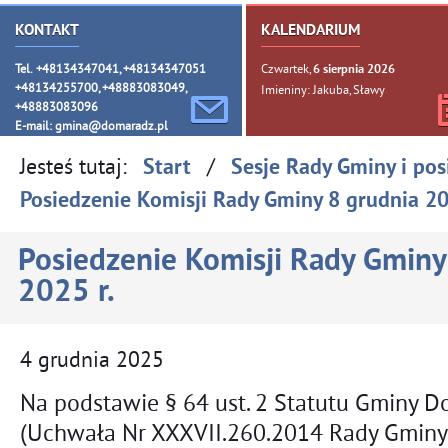
KONTAKT
KALENDARIUM
Tel. +48134347041, +48134347051
Czwartek,
6
sierpnia
2026
+48134255700, +48883083049,
Imieniny: Jakuba, Sławy
+48883083096
E-mail:
gmina@domaradz.pl
Jesteś tutaj:
/
Start
Sesje Rady Gminy i pos
Posiedzenie Komisji Rady Gminy 8 grudnia 20
Posiedzenie Komisji Rady Gminy
2025 r.
4
grudnia
2025
Na podstawie § 64 ust. 2 Statutu Gminy 
(Uchwała Nr XXXVII.260.2014 Rady Gminy