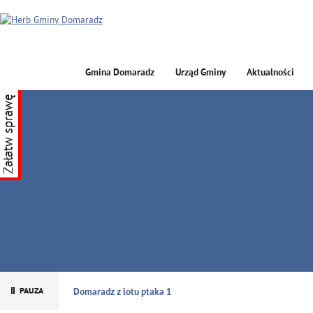
Gmina Domaradz
Urząd Gminy
Aktualności
Załatw sprawę
GMINA DOMARADZ
Domaradz z lotu ptaka 1