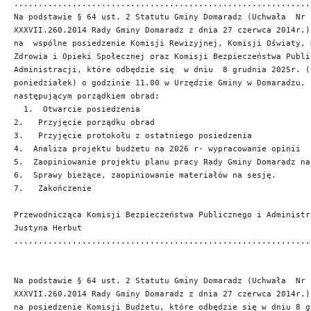
.............................................................
Na podstawie § 64 ust. 2 Statutu Gminy Domaradz (Uchwała  Nr 

XXXVII.260.2014 Rady Gminy Domaradz z dnia 27 czerwca 2014r.)
na  wspólne posiedzenie Komisji Rewizyjnej, Komisji Oświaty, K
Zdrowia i Opieki Społecznej oraz Komisji Bezpieczeństwa Public
Administracji, które odbędzie się  w dniu  8 grudnia 2025r. (t
poniedziałek) o godzinie 11.00 w Urzędzie Gminy w Domaradzu, 
następującym porządkiem obrad:

  1.  Otwarcie posiedzenia

2.   Przyjęcie porządku obrad

3.   Przyjęcie protokołu z ostatniego posiedzenia

4.  Analiza projektu budżetu na 2026 r- wypracowanie opinii

5.  Zaopiniowanie projektu planu pracy Rady Gminy Domaradz na 
6.  Sprawy bieżące, zaopiniowanie materiałów na sesję.

7.   Zakończenie

Przewodnicząca Komisji Bezpieczeństwa Publicznego i Administra
Justyna Herbut

.............................................................
Na podstawie § 64 ust. 2 Statutu Gminy Domaradz (Uchwała  Nr 

XXXVII.260.2014 Rady Gminy Domaradz z dnia 27 czerwca 2014r.)
na posiedzenie Komisji Budżetu, które odbędzie się w dniu 8 gr