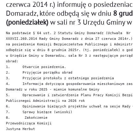
czerwca 2014 r.) informuję o posiedzenia
Domaradz, które odbędą się w dniu
8 grud
(poniedziałek)
w sali nr 3 Urzędu Gminy 
Na podstawie § 64 ust. 2 Statutu Gminy Domaradz (Uchwała  Nr 

XXXVII.260.2014 Rady Gminy Domaradz z dnia 27 czerwca 2014r.)
na posiedzenie Komisji Bezpieczeństwa Publicznego i Administr
odbędzie się w dniu 8 grudnia 2025r. (tj. poniedziałek) o god
w Urzędzie Gminy w Domaradzu, sala Nr 3 z następującym porządk
obrad:

1.	Otwarcie posiedzenia.

2.	Przyjęcie porządku obrad

3.	Przyjęcie protokołu z ostatniego posiedzenia

4.	Informacja dotycząca gospodarowania mieszkaniowym zasobem Gminy 

Domaradz w roku 2025 - mienie komunalne Gminy

5.	Opracowanie i zatwierdzenie Planu Pracy Komisji Bezpieczeństwa 

Publicznegoi Administracji na 2026 rok

6.	Opiniowanie bieżących projektów uchwał na sesje Rady Gminy.

7.	Sprawy bieżące (wnioski)

8.	 Zakończenie

Przewodnicząca Komisji

Justyna Herbut
