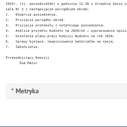
2025r. (tj. poniedziałek) o godzinie 12.30 w Urzędzie Gminy w
sala Nr 3 z następującym porządkiem obrad:

1.   Otwarcie posiedzenia.

2.   Przyjęcie porządku obrad.

3.   Przyjęcie protokołu z ostatniego posiedzenia.

4.   Analiza projektu budżetu na 2026rok – wypracowanie opinii
5.   Ustalenie planu pracy Komisji Budżetu na rok 2026.

6.   Sprawy bieżące, zaopiniowanie materiałów na sesję.

7.   Zakończenie.

Przewodniczący Komisji

       Ewa Mazur
Metryka