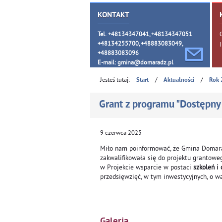
KONTAKT
Tel. +48134347041, +48134347051
+48134255700, +48883083049,
+48883083096
E-mail:
gmina@domaradz.pl
Jesteś tutaj:
/
/
Start
Aktualności
Rok 
Grant z programu "Dostępny
9
czerwca
2025
Miło nam poinformować, że Gmina Domarad
zakwalifikowała się do projektu grantow
w Projekcie wsparcie w postaci
szkoleń i
przedsięwzięć, w tym inwestycyjnych, o w
Galeria