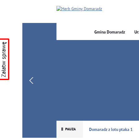
Gmina Domaradz
Ur
Załatw sprawę
GMINA DOMARADZ
Domaradz z lotu ptaka 1