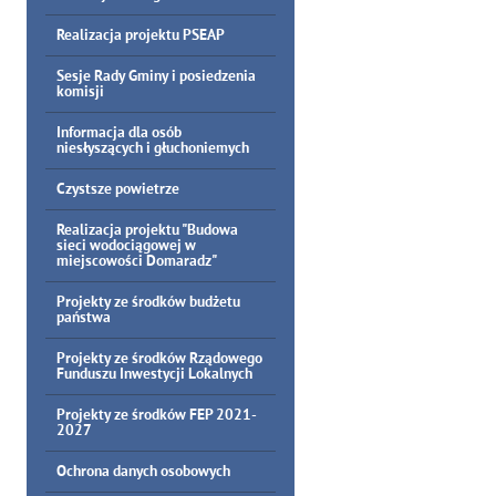
Realizacja projektu PSEAP
Sesje Rady Gminy i posiedzenia
komisji
Informacja dla osób
niesłyszących i głuchoniemych
Czystsze powietrze
Realizacja projektu "Budowa
sieci wodociągowej w
miejscowości Domaradz"
Projekty ze środków budżetu
państwa
Projekty ze środków Rządowego
Funduszu Inwestycji Lokalnych
Projekty ze środków FEP 2021-
2027
Ochrona danych osobowych