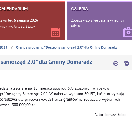
KALENDARIUM
GALERIA
Czwartek,
Zobacz wszystkie galerie w jednym
6
sierpnia
2026
miejscu.
Imieniny: Jakuba, Sławy
/
2025
Grant z programu "Dostępny samorząd 2.0" dla Gminy Domaradz
 samorząd 2.0" dla Gminy Domaradz
z znalazła się na 18 miejscu spośród 395 złożonych wniosków i
ego "Dostępny Samorząd 2.0". W naborze wybrano
80 JST
, które otrzymają
 doradztwa
dla pracowników JST oraz
grantów
na realizację wybranych
artości
300 000,00 zł
.
Autor: Tomasz Bober